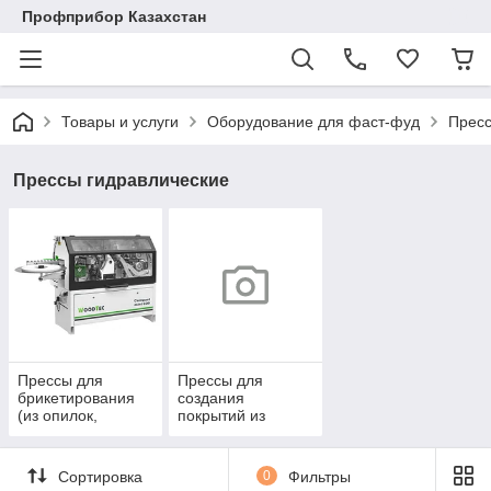
Профприбор Казахстан
Товары и услуги
Оборудование для фаст-фуд
Пресс
Прессы гидравлические
Прессы для
Прессы для
брикетирования
создания
(из опилок,
покрытий из
шелухи и т.д.)
резиновой крошки
Сортировка
0
Фильтры