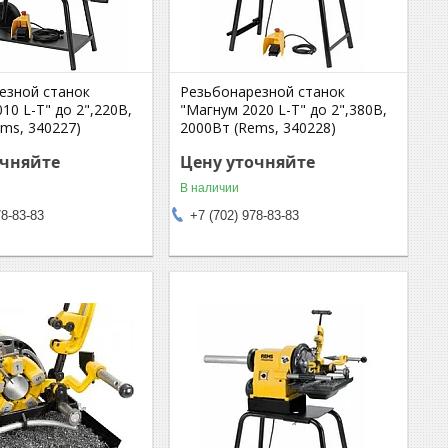
езной станок
Резьбонарезной станок
10 L-Т" до 2",220В,
"Магнум 2020 L-Т" до 2",380В,
ms, 340227)
2000Вт (Rems, 340228)
очняйте
Цену уточняйте
В наличии
78-83-83
+7 (702) 978-83-83