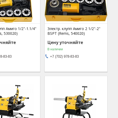
упп Амиго 1/2"-1.1/4"
Электр. клупп Амиго 2 1/2"-2"
s, 530020)
BSPT (Rems, 540020)
очняйте
Цену уточняйте
В наличии
78-83-83
+7 (702) 978-83-83