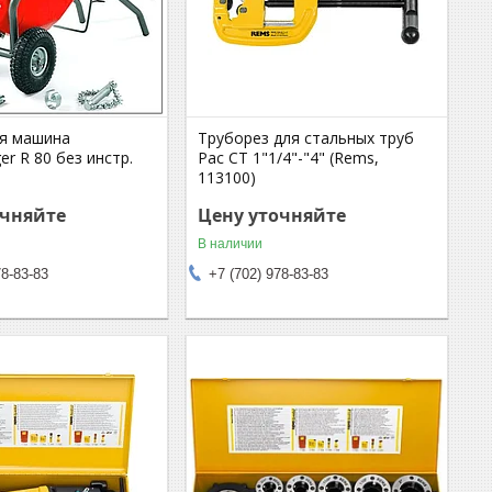
я машина
Труборез для стальных труб
er R 80 без инстр.
Рас СТ 1"1/4"-"4" (Rems,
113100)
очняйте
Цену уточняйте
В наличии
78-83-83
+7 (702) 978-83-83