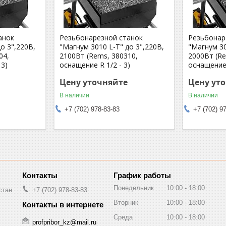
анок
Резьбонарезной станок
Резьбонар
о 3",220В,
"Магнум 3010 L-Т" до 3",220В,
"Магнум 30
04,
2100Вт (Rems, 380310,
2000Вт (Re
 3)
оснащение R 1/2 - 3)
оснащение 
Цену уточняйте
Цену ут
В наличии
В наличии
+7 (702) 978-83-83
+7 (702) 9
График работы
Понедельник
10:00
18:00
стан
+7 (702) 978-83-83
Вторник
10:00
18:00
Среда
10:00
18:00
profpribor_kz@mail.ru