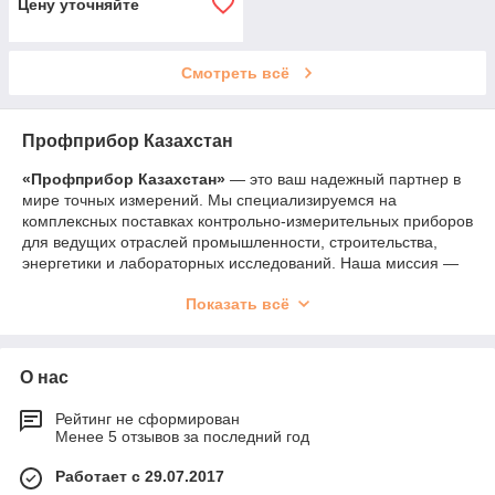
Цену уточняйте
Смотреть всё
Профприбор Казахстан
«Профприбор Казахстан»
— это ваш надежный партнер в
мире точных измерений. Мы специализируемся на
комплексных поставках контрольно-измерительных приборов
для ведущих отраслей промышленности, строительства,
энергетики и лабораторных исследований. Наша миссия —
обеспечивать специалистов Казахстана современным,
Показать всё
точным и надежным оборудованием для контроля,
диагностики и обеспечения безопасности технологических
процессов.
О нас
Мы поставляем широкий спектмент приборов — от
мультиметров и тепловизоров до сложного диагностического
оборудования — и обеспечиваем их полную сервисную
Рейтинг не сформирован
Менее 5 отзывов за последний год
поддержку: от профессиональной консультации и подбора
до гарантийного обслуживания.
Работает с 29.07.2017