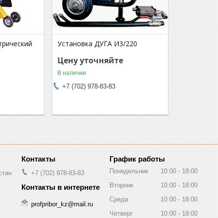
трический
Установка ДУГА И3/220
Цену уточняйте
В наличии
+7 (702) 978-83-83
График работы
Понедельник
10:00
18:00
стан
+7 (702) 978-83-83
Вторник
10:00
18:00
Среда
10:00
18:00
profpribor_kz@mail.ru
Четверг
10:00
18:00