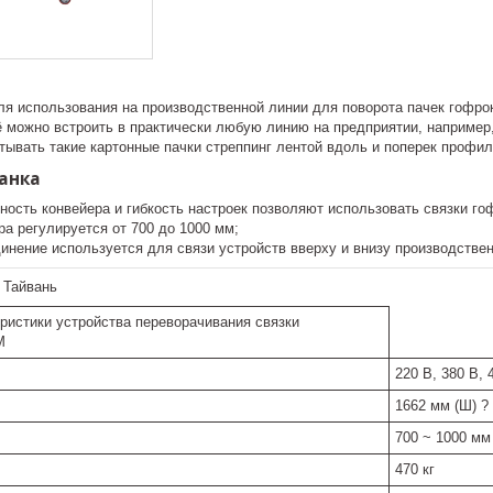
ля использования на производственной линии для поворота пачек гофрок
 можно встроить в практически любую линию на предприятии, например,
тывать такие картонные пачки стреппинг лентой вдоль и поперек профи
анка
ность конвейера и гибкость настроек позволяют использовать связки го
а регулируется от 700 до 1000 мм;
инение используется для связи устройств вверху и внизу производствен
:
Тайвань
ристики устройства переворачивания связки
M
220 В, 380 В,
1662 мм (Ш) ?
700 ~ 1000 мм
470 кг