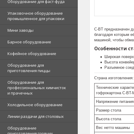
Оборудование для фаст-фуда
Упаковочное оборудование
промышленное для упаковки
C-BT предназначен д
Мини заводы
благодаря которым её
машиной, чтобы обма
Барное оборудование
Особенности ст
Кофейное оборудование
Широкая поверх
Высота конвейер
Оборудование для
Разъемное соед
приготовления пиццы
Страна изготовления
Оборудование для
профессиональных химчисток
Технические характе
и прачечных
гофрокартона C-BT-
Напряжение питания
Холодильное оборудование
Размер стола
Линии раздачи для столовых
Высота стола
Вес нетто машины
Оборудование
приготовления горячих