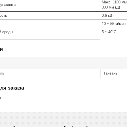
Макс. 1100 мм 
 упаковки
300 мм (Д)
ость
0.6 кВт
10 ~ 55 м/мин.
й среды
5 ~ 40°C
и
ель
Тайвань
ля заказа
е