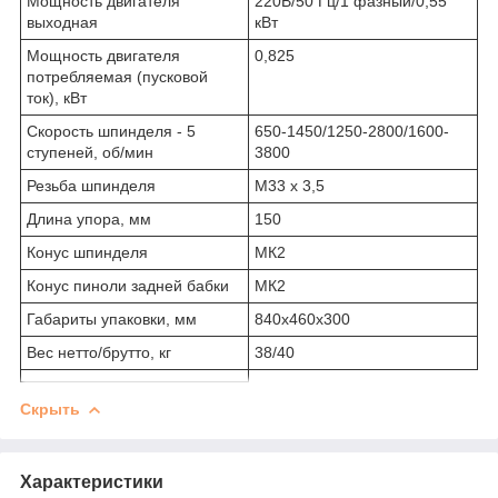
Мощность двигателя
220В/50 Гц/1 фазный/0,55
выходная
кВт
Мощность двигателя
0,825
потребляемая (пусковой
ток), кВт
Скорость шпинделя - 5
650-1450/1250-2800/1600-
ступеней, об/мин
3800
Резьба шпинделя
M33 x 3,5
Длина упора, мм
150
Конус шпинделя
МК2
Конус пиноли задней бабки
МК2
Габариты упаковки, мм
840x460x300
Вес нетто/брутто, кг
38/40
Скрыть
Характеристики