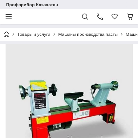
Профприбор Казахстан
Товары и услуги
Машины производства пасты
Машин