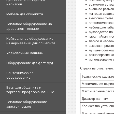
напитков
возможно встра
внешнее размещ
когтевая защит
Мебель для общепита
выносной пульт 
автоматическая 
Тепловое оборудование на
небольшие габа
древесном топливе
руководство по
гарантийная и 
Нейтральное оборудование
легкое и несло
из нержавейки для общепита
высокая произв
лучшее соотнош
Упаковочные машины
разнообразие к
использование 
Оборудование для фаст-фуд
Страна изготовления
Сантехническое
Технические характ
оборудование
Минимальная ширин
Весы для общепита и
Максимальное расст
торговли профессиональные
Диаметр пил, мм
Тепловое оборудование
Количество установ
электрическое
Максимальный диам