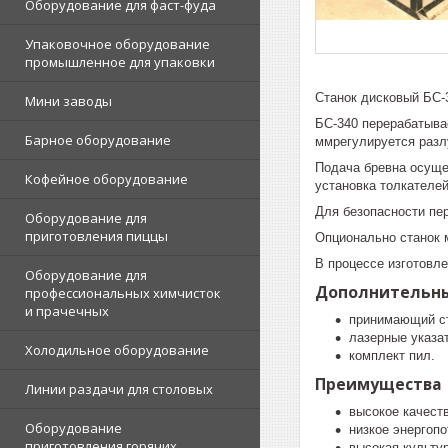
Оборудование для фаст-фуда
Упаковочное оборудование
промышленное для упаковки
Станок дисковый БС-3
Мини заводы
БС-340 перерабатыва
Барное оборудование
ммрегулируется разл
Подача бревна осуще
Кофейное оборудование
установка толкателе
Для безопасности пер
Оборудование для
приготовления пиццы
Опционально станок 
В процессе изготовл
Оборудование для
Дополнительн
профессиональных химчисток
и прачечных
принимающий с
лазерные указа
Холодильное оборудование
комплект пил.
Преимущества
Линии раздачи для столовых
высокое качеств
Оборудование
низкое энергопо
приготовления горячих
высокая культур