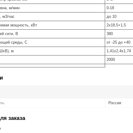
вна, м/мин
0-18
, м3/час
до 10
емая мощность, кВт
2х18,5+1,5
й сети, В
380
ающей среды, С
от -25 до +40
ШхВ), м
1,41х2,4х1,74
2000
и
ель
Россия
ля заказа
е