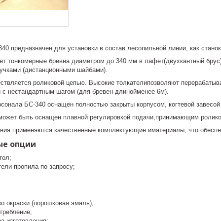
40 предназначен для установки в состав лесопильной линии, как станок
ет тонкомерные бревна диаметром до 340 мм в лафет(двухкантный брус)
учками (дистанционными шайбами).
ствляется роликовой цепью. Высокие толкателипозволяют перерабатыва
й с нестандартным шагом (для бревен длинойменее 6м).
сонала БС-340 оснащен полностью закрыты корпусом, когтевой завесой 
может быть оснащен плавной регулировкой подачи,принимающим ролико
ения применяются качественные комплектующие иматериалы, что обеспеч
ые опции
тол;
тели пропила по запросу;
о окраски (порошковая эмаль);
требление;
а изготовления;