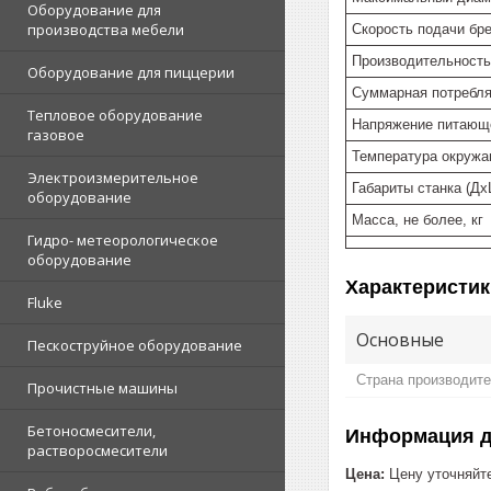
Оборудование для
производства мебели
Скорость подачи бре
Производительность
Оборудование для пиццерии
Суммарная потребля
Тепловое оборудование
Напряжение питающе
газовое
Температура окруж
Электроизмерительное
Габариты станка (Дх
оборудование
Масса, не более, кг
Гидро- метеорологическое
оборудование
Характеристик
Fluke
Основные
Пескоструйное оборудование
Страна производит
Прочистные машины
Бетоносмесители,
Информация д
растворосмесители
Цена:
Цену уточняйт