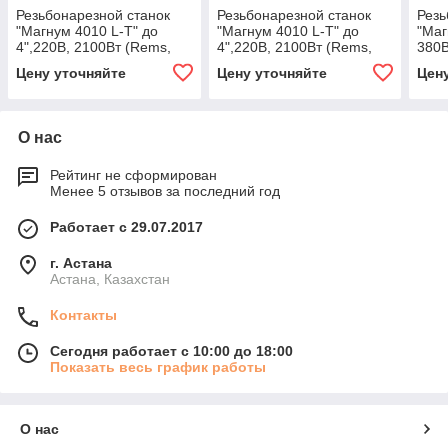
Резьбонарезной станок
Резьбонарезной станок
Резь
"Магнум 4010 L-Т" до
"Магнум 4010 L-Т" до
"Маг
4",220В, 2100Вт (Rems,
4",220В, 2100Вт (Rems,
380В
380442, оснащение R 2
380448, оснащение R 1/2
3804
Цену уточняйте
Цену уточняйте
Цен
1/2 - 4)
- 2)
1/2 -
О нас
Рейтинг не сформирован
Менее 5 отзывов за последний год
Работает с 29.07.2017
г. Астана
Астана, Казахстан
Контакты
Сегодня работает с 10:00 до 18:00
Показать весь график работы
О нас