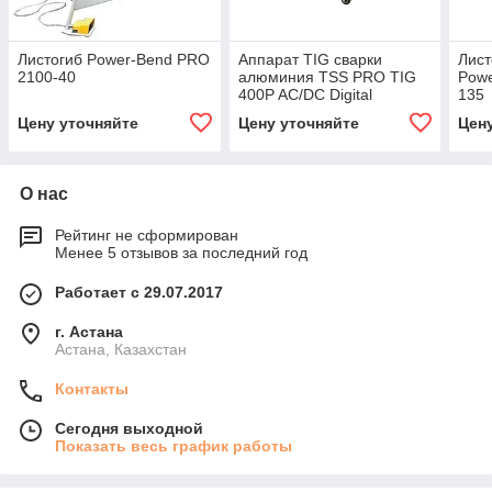
Листогиб Power-Bend PRO
Аппарат TIG сварки
Лист
2100-40
алюминия TSS PRO TIG
Powe
400P AC/DC Digital
135
Цену уточняйте
Цену уточняйте
Цен
О нас
Рейтинг не сформирован
Менее 5 отзывов за последний год
Работает с 29.07.2017
г. Астана
Астана, Казахстан
Контакты
Сегодня выходной
Показать весь график работы