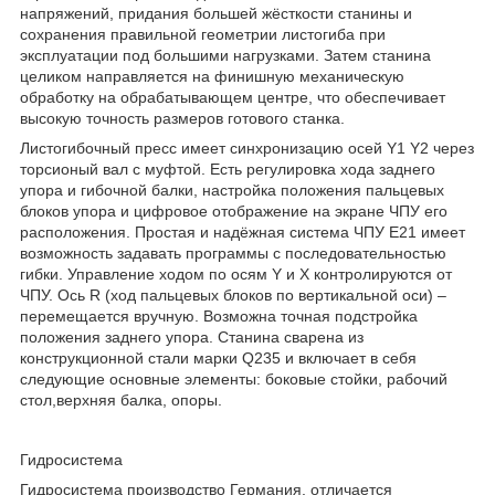
напряжений, придания большей жёсткости станины и
сохранения правильной геометрии листогиба при
эксплуатации под большими нагрузками. Затем станина
целиком направляется на финишную механическую
обработку на обрабатывающем центре, что обеспечивает
высокую точность размеров готового станка.
Листогибочный пресс имеет синхронизацию осей Y1 Y2 через
торсионый вал с муфтой. Есть регулировка хода заднего
упора и гибочной балки, настройка положения пальцевых
блоков упора и цифровое отображение на экране ЧПУ его
расположения. Простая и надёжная система ЧПУ E21 имеет
возможность задавать программы с последовательностью
гибки. Управление ходом по осям Y и X контролируются от
ЧПУ. Ось R (ход пальцевых блоков по вертикальной оси) –
перемещается вручную. Возможна точная подстройка
положения заднего упора. Станина сварена из
конструкционной стали марки Q235 и включает в себя
следующие основные элементы: боковые стойки, рабочий
стол,верхняя балка, опоры.
Гидросистема
Гидросистема производство Германия, отличается