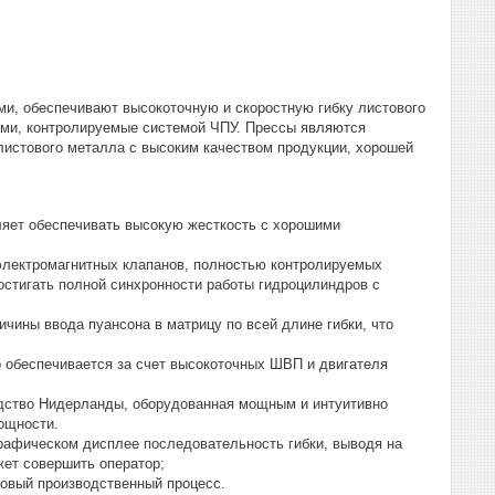
и, обеспечивают высокоточную и скоростную гибку листового
ами, контролируемые системой ЧПУ. Прессы являются
листового металла с высоким качеством продукции, хорошей
оляет обеспечивать высокую жесткость с хорошими
 электромагнитных клапанов, полностью контролируемых
достигать полной синхронности работы гидроцилиндров с
ичины ввода пуансона в матрицу по всей длине гибки, что
о обеспечивается за счет высокоточных ШВП и двигателя
одство Нидерланды, оборудованная мощным и интуитивно
ощности.
графическом дисплее последовательность гибки, выводя на
жет совершить оператор;
новый производственный процесс.