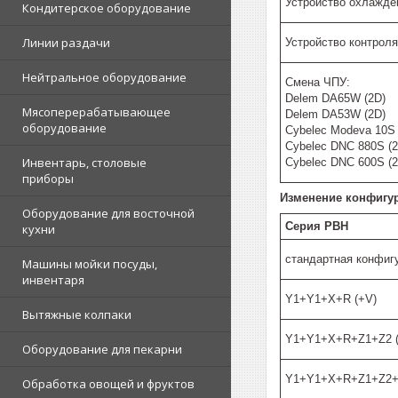
Устройство охлажден
Кондитерское оборудование
Линии раздачи
Устройство контрол
Нейтральное оборудование
Смена ЧПУ:
Delem DA65W (2D)
Мясоперерабатывающее
Delem DA53W (2D)
оборудование
Cybelec Modeva 10S 
Cybelec DNC 880S (2
Инвентарь, столовые
Cybelec DNC 600S (2
приборы
Изменение конфигур
Оборудование для восточной
Серия PBH
кухни
стандартная конфи
Машины мойки посуды,
инвентаря
Y1+Y1+X+R (+V)
Вытяжные колпаки
Y1+Y1+X+R+Z1+Z2 (
Оборудование для пекарни
Y1+Y1+X+R+Z1+Z2+
Обработка овощей и фруктов