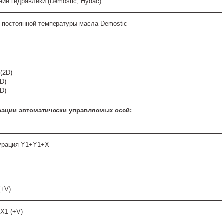
ие гидравлики (Demostic, Hydac)
я постоянной температуры масла Demostic
(2D)
D)
D)
ации автоматически управляемых осей:
гурация Y1+Y1+X
+V)
X1 (+V)