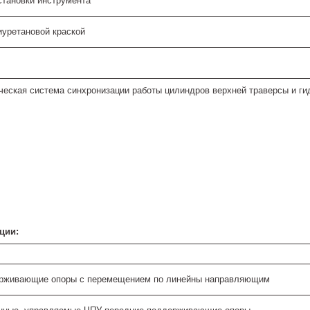
становки инструмента
иуретановой краской
ческая система синхронизации работы цилиндров верхней траверсы и ги
ции:
ерживающие опоры с перемещением по линейны направляющим