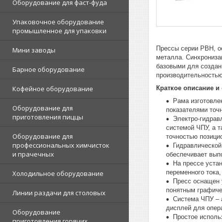
Оборудование для фаст-фуда
Упаковочное оборудование
промышленное для упаковки
Прессы серии PBH, о
Мини заводы
металла. Синхрониза
базовыми для создан
Барное оборудование
производительностью
Краткое описание и
Кофейное оборудование
Рама изготовле
Оборудование для
показателями точн
приготовления пиццы
Электро-гидрав
системой ЧПУ, а т
Оборудование для
точностью позици
профессиональных химчисток
Гидравлической 
и прачечных
обеспечивает вып
На прессе уста
переменного тока
Холодильное оборудование
Пресс оснащен 
понятным графиче
Линии раздачи для столовых
Система ЧПУ – 
дисплей для опер
Оборудование
Простое исполь
приготовления горячих