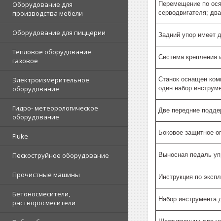
Перемещение по ося
Оборудование для
серводвигателя; дв
производства мебели
Оборудование для пиццерии
Задний упор имеет 
Тепловое оборудование
Система креплени
газовое
Станок оснащен комп
Электроизмерительное
один набор инструме
оборудование
Гидро- метеорологическое
Две передние подд
оборудование
Боковое защитное о
Fluke
Выносная педаль уп
Пескоструйное оборудование
Прочистные машины
Инструкция по эксп
Бетоносмесители,
Набор инструмента 
растворосмесители