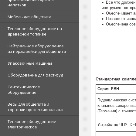
Все что должен
напитков
инструмент котор
Обеспечивает а
Мебель для общепита
Позволяет испо
Обеспечена сов
Тепловое оборудование на
древесном топливе
Нейтральное оборудование
из нержавейки для общепита
Упаковочные машины
Оборудование для фаст-фуд
Стандартная компле
Сантехническое
Серия PBH
оборудование
Гидравлическая сист
Весы для общепита и
клапанов синхрониза
торговли профессиональные
(Германия) с точнос
Тепловое оборудование
Устройство ЧПУ: DE
электрическое