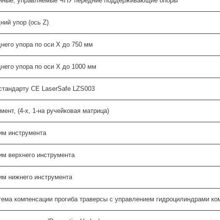
анные, управляемые ЧПУ передние поддерживающие опоры
ий упор (ось Z)
него упора по оси Х до 750 мм
него упора по оси Х до 1000 мм
стандарту СЕ LaserSafe LZS003
ент, (4-х, 1-на ручейковая матрица)
им инструмента
им верхнего инструмента
им нижнего инструмента
тема компенсации прогиба траверсы с управлением гидроцилиндрами ко