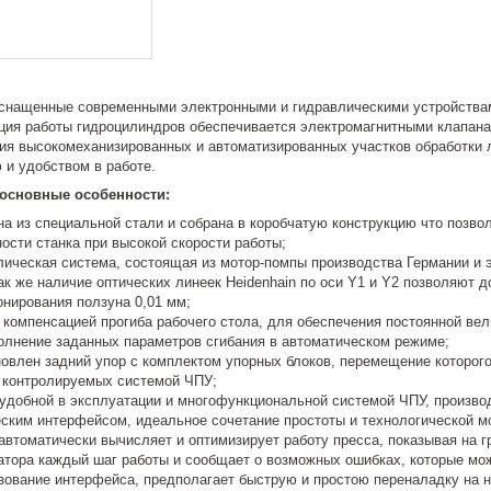
снащенные современными электронными и гидравлическими устройствам
ция работы гидроцилиндров обеспечивается электромагнитными клапан
ия высокомеханизированных и автоматизированных участков обработки 
 и удобством в работе.
 основные особенности:
на из специальной стали и собрана в коробчатую конструкцию что позв
ости станка при высокой скорости работы;
лическая система, состоящая из мотор-помпы производства Германии и
ак же наличие оптических линеек Heidenhain по оси Y1 и Y2 позволяют 
онирования ползуна 0,01 мм;
компенсацией прогиба рабочего стола, для обеспечения постоянной вел
олнение заданных параметров сгибания в автоматическом режиме;
новлен задний упор с комплектом упорных блоков, перемещение которог
, контролируемых системой ЧПУ;
удобной в эксплуатации и многофункциональной системой ЧПУ, произв
ским интерфейсом, идеальное сочетание простоты и технологической м
автоматически вычисляет и оптимизирует работу пресса, показывая на 
атора каждый шаг работы и сообщает о возможных ошибках, которые мо
зование интерфейса, предполагает быструю и простою переналадку на 