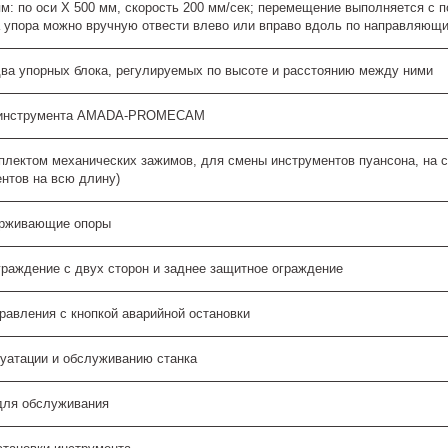
м: по оси X 500 мм, скорость 200 мм/сек; перемещение выполняется 
а упора можно вручную отвести влево или вправо вдоль по направляющ
два упорных блока, регулируемых по высоте и расстоянию между ними
я инструмента AMADA-PROMECAM
лектом механических зажимов, для смены инструментов пуансона, на ст
нтов на всю длину)
ерживающие опоры
граждение с двух сторон и заднее защитное ограждение
равления с кнопкой аварийной остановки
луатации и обслуживанию станка
для обслуживания