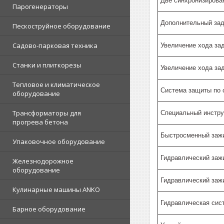
Две синхронизиров
Парогенераторы
Дополнительный задн
Пескоструйное оборудование
Садово-парковая техника
Увеличение хода зад
Станки и плиткорезы
Увеличение хода зад
Тепловое и климатическое
Система защиты по 
оборудование
Трансформаторы для
Специальный инструм
прогрева бетона
Быстросменный заж
Упаковочное оборудование
Гидравлический заж
Железнодорожное
оборудование
Гидравлический заж
Кулинарные машины ANKO
Гидравлическая сис
Барное оборудование