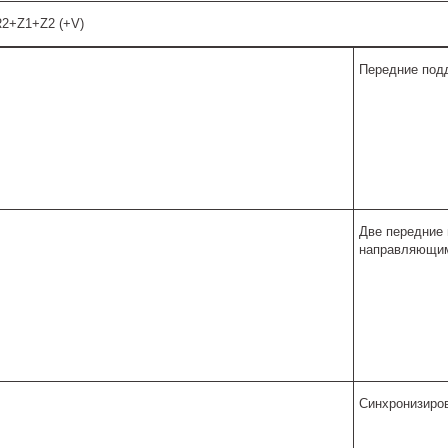
2+Z1+Z2 (+V)
Передние под
Две передние
направляющи
Синхронизиро