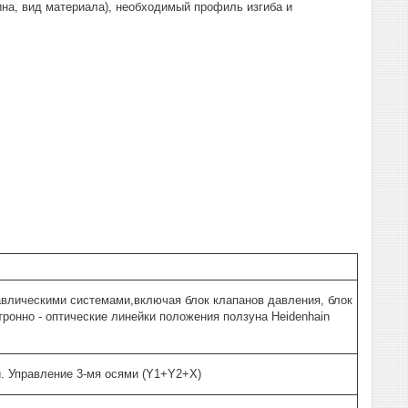
ина, вид материала), необходимый профиль изгиба и
равлическими системами,включая блок клапанов давления, блок
ронно - оптические линейки положения ползуна Heidenhain
. Управление 3-мя осями (Y1+Y2+X)