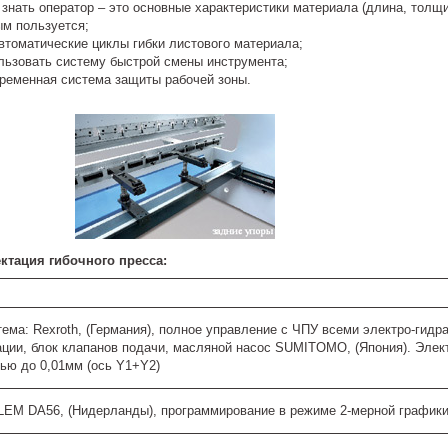
 знать оператор – это основные характеристики материала (длина, толщ
ым пользуется;
втоматические циклы гибки листового материала;
льзовать систему быстрой смены инструмента;
ременная система защиты рабочей зоны.
ктация гибочного пресса:
ема: Rexroth, (Германия), полное управление с ЧПУ всеми электро-гид
ции, блок клапанов подачи, масляной насос SUMITOMO, (Япония). Элект
тью до 0,01мм (ось Y1+Y2)
LEM DA56, (Нидерланды), программирование в режиме 2-мерной графики