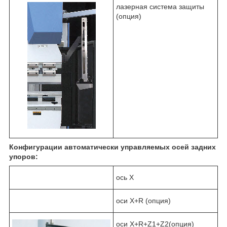
лазерная система защиты
(опция)
Конфигурации автоматически управляемых осей задних
упоров:
ось X
оси X+R (опция)
оси X+R+Z1+Z2(опция)