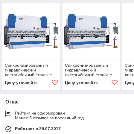
Синхронизированный
Синхронизированный
Син
гидравлический
гидравлический
гидр
листогибочный станок с
листогибочный станок с
лист
ЧПУ PBH 160/4100
ЧПУ PBH 220/3100
ЧПУ
Цену уточняйте
Цену уточняйте
Цен
О нас
Рейтинг не сформирован
Менее 5 отзывов за последний год
Работает с 29.07.2017