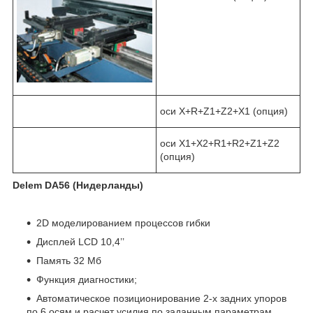
оси X+R+Z1+Z2+X1 (опция)
оси X1+X2+R1+R2+Z1+Z2
(опция)
Delem DA56 (Нидерланды)
2D моделированием процессов гибки
Дисплей LCD 10,4’’
Память 32 Мб
Функция диагностики;
Автоматическое позиционирование 2-х задних упоров
по 6 осям и расчет усилия по заданным параметрам