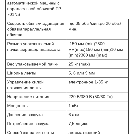
автоматической машины с
параллельной обвязкой TP-
701NS
Скорость обвязки:одинарная
до 35 обв./мин.до 20 обв./
обвязкапараллельная
мин.
обвязка
Размер упаковываемой
150 мм (min)?500
пачки:ширинадлинавысота
мм(max)150 мм (min)10 мм
(min)?380 мм (max)
Вес упаковываемой пачки
25 кг (max)
Ширина ленты
5, 6 или 9 мм
Управление силой
электронное 1-35 кг
натяжения ленты
Напряжение питания
220 В/380 В (50/60 Гц)
Мощность
1 кВт
Давление воздуха
6 атм.
Потребление воздуха
7,5 л/цикл
Способ заправки ленты
автоматический