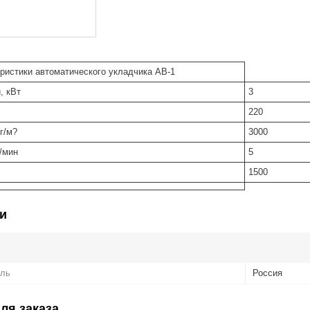
ристики автоматического укладчика АВ-1
, кВт
3
220
г/м?
3000
/мин
5
1500
и
ель
Россия
ля заказа