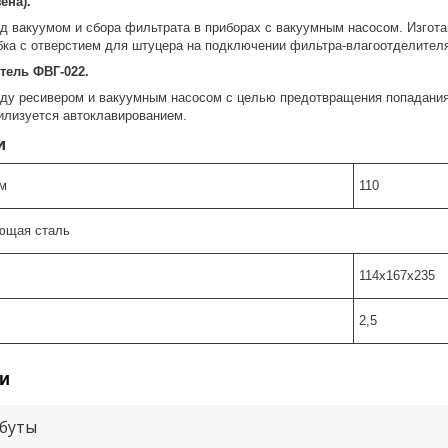
ена).
 вакуумом и сбора фильтрата в приборах с вакуумным насосом. Изготав
бка с отверстием для штуцера на подключении фильтра-влагоотделителя
тель ФВГ-022.
ду ресивером и вакуумным насосом с целью предотвращения попадания 
илизуется автоклавированием.
и
м
110
ющая сталь
114х167х235
2,5
и
буты