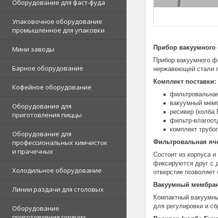
Оборудование для фаст-фуда
Упаковочное оборудование
промышленное для упаковки
Прибор вакуумного 
Мини заводы
Прибор вакуумного ф
Барное оборудование
нержавеющей стали 
Комплект поставки:
Кофейное оборудование
фильтровальная
вакуумный мемб
Оборудование для
ресивер (колба 
приготовления пиццы
фильтр-влагоот
комплект трубо
Оборудование для
Фильтровальная яч
профессиональных химчисток
и прачечных
Состоит из корпуса и
фиксируются друг с 
Холодильное оборудование
отверстие позволяет 
Вакуумный мембранн
Линии раздачи для столовых
Компактный вакуумны
для регулировки и с
Оборудование
приготовления горячих