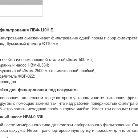
фильтрования ПВФ-110Н Б.
ильтрования обеспечивает фильтрование одной пробы и сбор фильтрата 
под бумажный фильтр Ø110 мм.
 ячейка из нержавеющей стали объёмом 500 мл;
ранный насос НВМ-0,33II;
Бунзена) объёмом 2500 мл с силиконовой пробкой;
делитель ФВГ-022;
проводов.
ейка для фильтрования под вакуумом.
 основания, на верхнем торце которого устанавливается титановая фрит
другом с помощью зажима так, что над рабочей поверхностью фильтра 
быстро залить исходную пробу в корпус ячейки. Имеет три опорные ножк
ый насос НВМ-0,33II.
й насос мембранного типа для систем лабораторного фильтрования. Сн
броса вакуума. Имеет транспортировочную ручку и присоски для плотног