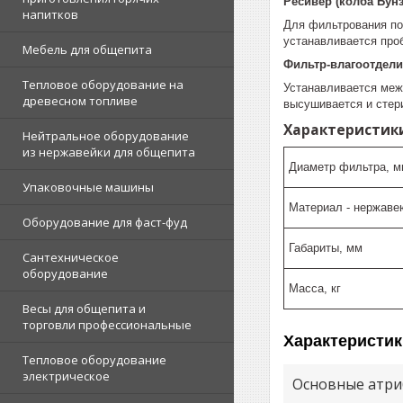
Ресивер (колба Бунз
напитков
Для фильтрования под
устанавливается про
Мебель для общепита
Фильтр-влагоотдели
Тепловое оборудование на
Устанавливается меж
древесном топливе
высушивается и стер
Характеристик
Нейтральное оборудование
из нержавейки для общепита
Диаметр фильтра, м
Упаковочные машины
Материал - нержаве
Оборудование для фаст-фуд
Габариты, мм
Сантехническое
оборудование
Масса, кг
Весы для общепита и
торговли профессиональные
Характеристик
Тепловое оборудование
электрическое
Основные атри