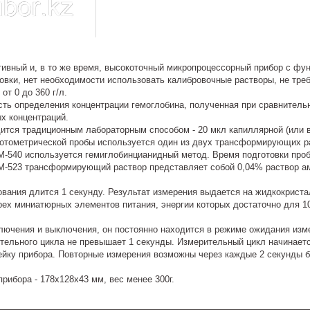
ивный и, в то же время, высокоточный микропроцессорный прибор с фун
овки, нет необходимости использовать калибровочные растворы, не тре
от 0 до 360 г/л.
ть определения концентрации гемоглобина, полученная при сравнитель
х концентраций.
ится традиционным лабораторным способом - 20 мкл капиллярной (или в
отометрической пробы используется один из двух трансформирующих р
-540 используется гемиглобинцианидный метод. Время подготовки пробы 
-523 трансформирующий раствор представляет собой 0,04% раствор амм
вания длится 1 секунду. Результат измерения выдается на жидкокриста
трех миниатюрных элементов питания, энергии которых достаточно для 1
ключения и выключения, он постоянно находится в режиме ожидания из
тельного цикла не превышает 1 секунды. Измерительный цикл начинаетс
йку прибора. Повторные измерения возможны через каждые 2 секунды б
рибора - 178х128х43 мм, вес менее 300г.