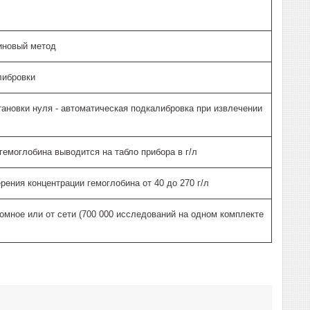
иновый метод
либровки
тановки нуля - автоматическая подкалибровка при извлечении
гемоглобина выводится на табло прибора в г/л
рения концентрации гемоглобина от 40 до 270 г/л
омное или от сети (700 000 исследований на одном комплекте