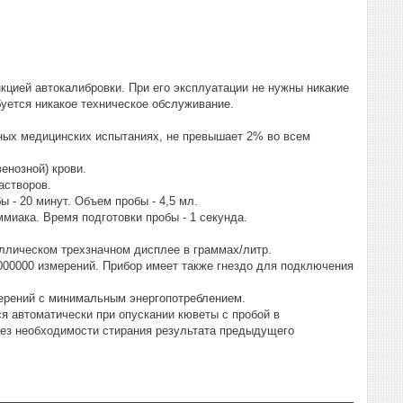
кцией автокалибровки. При его эксплуатации не нужны никакие
буется никакое техническое обслуживание.
ных медицинских испытаниях, не превышает 2% во всем
енозной) крови.
астворов.
- 20 минут. Объем пробы - 4,5 мл.
иака. Время подготовки пробы - 1 секунда.
ллическом трехзначном дисплее в граммах/литр.
000000 измерений. Прибор имеет также гнездо для подключения
мерений с минимальным энергопотреблением.
я автоматически при опускании кюветы с пробой в
ез необходимости стирания результата предыдущего