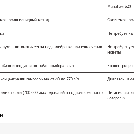
МиниГем-523
емоглобинцианидный метод
Оксигемоглоб
ки
Не требует ка
и нуля - автоматическая подкалибровка при извлечении
Не требует ус
кюветы
обина выводится на табло прибора в г/л
Концентрация 
концентрации гемоглобина от 40 до 270 г/л
Диапазон изме
или от сети (700 000 исследований на одном комплекте
Питание автон
батареек)
и