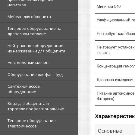
напитков
МиниГем-540
Мебель для общепита
Унифицированный г
Тепловое оборудование на
древесном топливе
Не требует калибров
Нейтральное оборудование
Не требует установк
из нержавейки для общепита
кюветы
Упаковочные машины
Концентрация гемогл
Оборудование для фаст-фуд
Диапазон измерения 
Сантехническое
оборудование
Питание автономное 
батареек)
Весы для общепита и
торговли профессиональные
Характеристик
Тепловое оборудование
электрическое
Основные