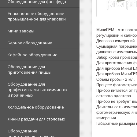
Оборудование для фаст-фуда
Упаковочное оборудование
промышленное для упаковки
МиниГЕМ - это портат
Мини заводы
регулировки и калибр
Диапазон измерений - 
Барное оборудование
Суммарная погрешнос
диапазоне измеряемы
Кофейное оборудование
Забор крови производ
Для приготовления ф
Оборудование для
Для прибора МиниГЕМ
приготовления пиццы
Для прибора МиниГЕМ
Объем пробы - 2 мл.
Оборудование для
Процесс фотометриро
профессиональных химчисток
Прибор питается от 
и прачечных
сетевого адаптера.
Прибор не требует в
Холодильное оборудование
Длительность измери
фотометрическую яче
измерения.
Линии раздачи для столовых
Габаритные размеры п
Оборудование
приготовления горячих