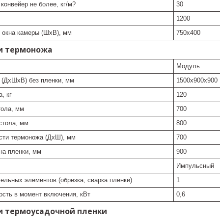
 конвейер не более, кг/м?
30
1200
 окна камеры (ШхВ), мм
750х400
и термоножа
Модуль
 (ДхШхВ) без пленки, мм
1500х900х900
, кг
120
ола, мм
700
стола, мм
800
сти термоножа (ДхШ), мм
700
а пленки, мм
900
Импульсный
ельных элементов (обрезка, сварка пленки)
1
сть в момент включения, кВт
0,6
и термоусадочной пленки