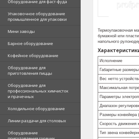
Оборудование для фаст-фуда
Упаковочное оборудование
промышленное для упаковки
Термоупаковочная ма
Мини заводы
бумажной или пласти
напольного рулоноде
Барное оборудование
Характеристик
Кофейное оборудование
Исполнение
Оборудование для
Габаритные размеры
приготовления пиццы
Вес нетто устройства
Оборудование для
Максимальная потре
профессиональных химчисток
и прачечных
Параметры электроп
Диапазон регулировк
Холодильное оборудование
Размеры конвейера 
Линии раздачи для столовых
Скорость движения 
Оборудование
Тип звена конвейерн
приготовления горячих