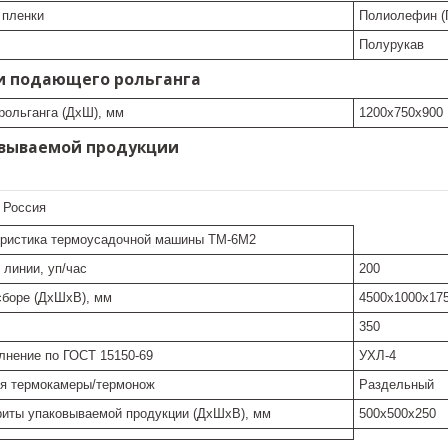
 пленки
Полиолефин (
Полурукав
и подающего рольганга
рольганга (ДхШ), мм
1200х750х900
вываемой продукции
:
Россия
еристика термоусадочной машины ТМ-6М2
 линии, уп/час
200
боре (ДхШхВ), мм
4500х1000х17
350
лнение по ГОСТ 15150-69
УХЛ-4
ия термокамеры/термонож
Раздельный
иты упаковываемой продукции (ДхШхВ), мм
500х500х250