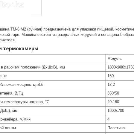
шина ТМ-6 М2 (ручная) предназначена для упаковки пищевой, косметиче
ковой таре. Машина состоит из раздельных модулей и оснащена L-образ
ржателя.
и термокамеры
Модуль
 в рабочем положении (ДхШхВ), мм
1800х900х175
, кг
150
бляемая мощность, кВт
12,2
итания, В/Гц
350/50
и температуры нагрева, °С
20-180
(ДхШ), мм
1800х700
конвейера, м/мин
4
ой ленты
Пластина