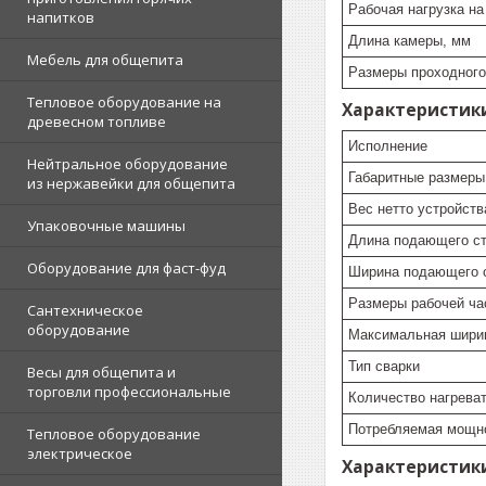
Рабочая нагрузка на
напитков
Длина камеры, мм
Мебель для общепита
Размеры проходного
Тепловое оборудование на
Характеристик
древесном топливе
Исполнение
Нейтральное оборудование
Габаритные размеры
из нержавейки для общепита
Вес нетто устройства
Упаковочные машины
Длина подающего ст
Оборудование для фаст-фуд
Ширина подающего 
Размеры рабочей ча
Сантехническое
оборудование
Максимальная ширин
Тип сварки
Весы для общепита и
торговли профессиональные
Количество нагреват
Потребляемая мощно
Тепловое оборудование
электрическое
Характеристик