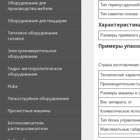
Оборудование для
Тип термоусадочной
производства мебели
Тип намотки пленки
Оборудование для пиццерии
Характеристик
Тепловое оборудование
Размеры приемного 
газовое
Примеры упако
Электроизмерительное
оборудование
Страна изготовления
Гидро- метеорологическое
оборудование
Техническая характ
Производительность
Fluke
Размеры машины в с
Пескоструйное оборудование
Вес аппарата, кг
Прочистные машины
Климатическое испо
Тип блока управлен
Бетоносмесители,
растворосмесители
Максимальные габар