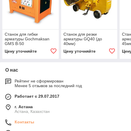
Станок для гибки
Станок для резки
Стан
арматуры Gochmaksan
арматуры GQ40 (до
арм
GMS B-50
40мм)
45м
Цену уточняйте
Цену уточняйте
Цен
О нас
Рейтинг не сформирован
Менее 5 отзывов за последний год
Работает с 29.07.2017
г. Астана
Астана, Казахстан
Контакты