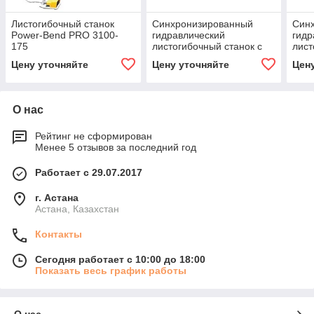
Листогибочный станок
Синхронизированный
Син
Power-Bend PRO 3100-
гидравлический
гидр
175
листогибочный станок с
лист
ЧПУ PBH 160/4100
ЧПУ
Цену уточняйте
Цену уточняйте
Цен
О нас
Рейтинг не сформирован
Менее 5 отзывов за последний год
Работает с 29.07.2017
г. Астана
Астана, Казахстан
Контакты
Сегодня работает с 10:00 до 18:00
Показать весь график работы