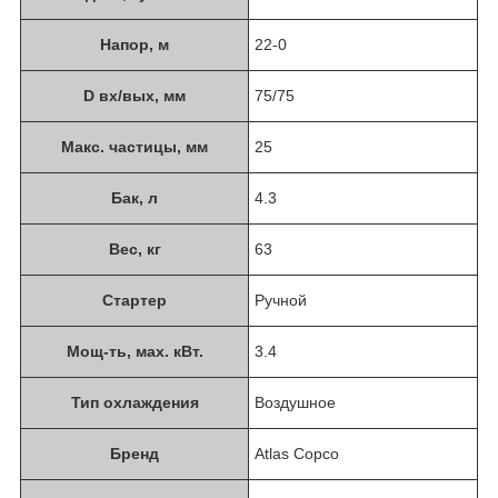
Напор, м
22-0
D вх/вых, мм
75/75
Макс. частицы, мм
25
Бак, л
4.3
Вес, кг
63
Стартер
Ручной
Мощ-ть, мax. кВт.
3.4
Тип охлаждения
Воздушное
Бренд
Atlas Copco