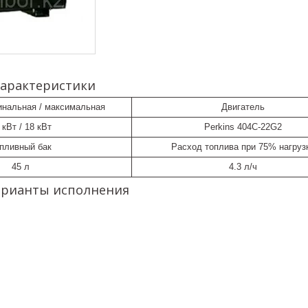
характеристики
нальная / максимальная
Двигатель
 кВт / 18 кВт
Perkins 404C-22G2
пливный бак
Расход топлива при 75% нагруз
45 л
4.3 л/ч
рианты исполнения