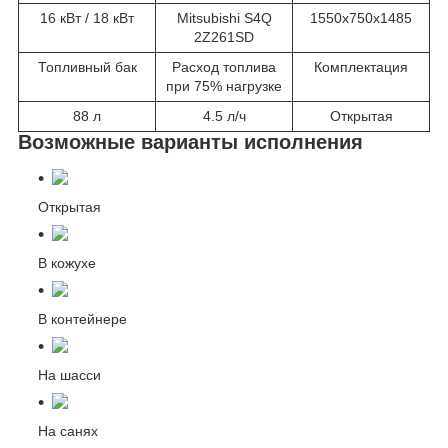
16 кВт / 18 кВт
Mitsubishi S4Q
1550x750x1485
2Z261SD
Топливный бак
Расход топлива
Комплектация
при 75% нагрузке
88 л
4.5 л/ч
Открытая
Возможные варианты исполнения
Открытая
В кожухе
В контейнере
На шасси
На санях