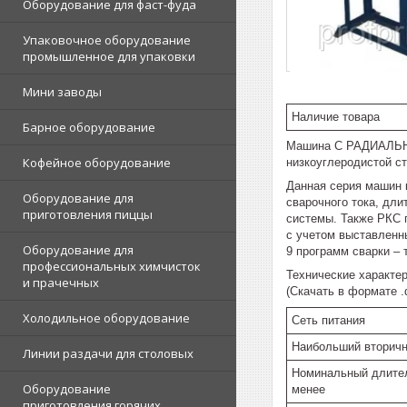
Оборудование для фаст-фуда
Упаковочное оборудование
промышленное для упаковки
Мини заводы
Наличие товара
Барное оборудование
Машина С РАДИАЛЬНЫ
Кофейное оборудование
низкоуглеродистой с
Данная серия машин 
Оборудование для
сварочного тока, дл
приготовления пиццы
системы. Также РКС п
с учетом выставленны
Оборудование для
9 программ сварки – 
профессиональных химчисток
Технические характер
и прачечных
(Скачать в формате .
Холодильное оборудование
Сеть питания
Наибольший вторичн
Линии раздачи для столовых
Номинальный длител
Оборудование
менее
приготовления горячих