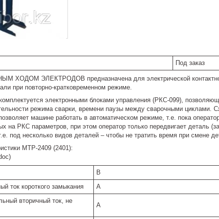
Под заказ
М ХОДОМ ЭЛЕКТРОДОВ предназначена для электрической контактной 
тали при повторно-кратковременном режиме.
комплектуется электронными блоками управления (РКС-099), позволяющ
ительности режима сварки, времени паузы между сварочными циклами. 
озволяет машине работать в автоматическом режиме, т.е. пока операто
х на РКС параметров, при этом оператор только передвигает деталь (з
т.е. под несколько видов деталей – чтобы не тратить время при смене д
истики МТР-2409 (2401):
doc)
В
ый ток короткого замыкания
А
ьный вторичный ток, не
А