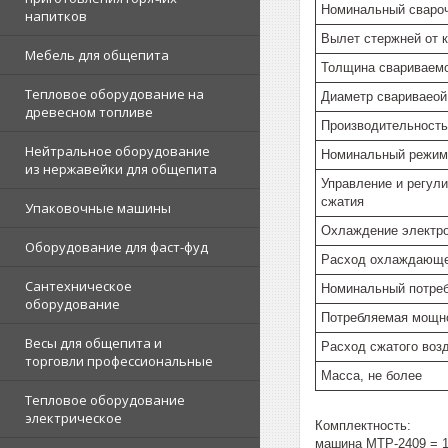
Номинальный свароч
напитков
Вылет стержней от к
Мебель для общепита
Толщина свариваемо
Тепловое оборудование на
Диаметр свариваеой
древесном топливе
Производительность
Нейтральное оборудование
Номинальный режим 
из нержавейки для общепита
Управление и регул
сжатия
Упаковочные машины
Охлаждение электро
Оборудование для фаст-фуд
Расход охлаждающе
Сантехническое
Номинальный потреб
оборудование
Потребляемая мощн
Весы для общепита и
Расход сжатого воз
торговли профессиональные
Масса, не более
Тепловое оборудование
электрическое
Комплектность:
машина МТР-2409 = 1