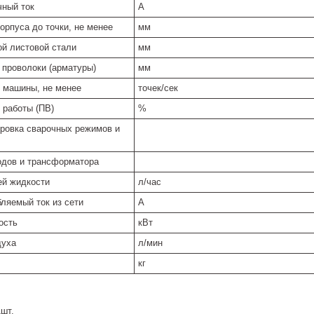
ный ток
А
орпуса до точки, не менее
мм
й листовой стали
мм
 проволоки (арматуры)
мм
 машины, не менее
точек/сек
работы (ПВ)
%
ировка сварочных режимов и
дов и трансформатора
й жидкости
л/час
ляемый ток из сети
А
ость
кВт
духа
л/мин
кг
шт.