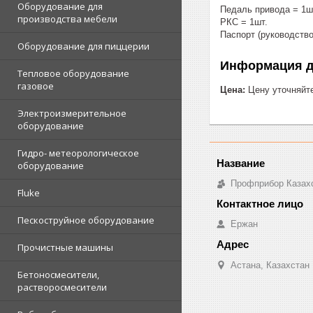
Оборудование для
Педаль привода = 1ш
производства мебели
РКС = 1шт.
Паспорт (руководство
Оборудование для пиццерии
Информация д
Тепловое оборудование
газовое
Цена:
Цену уточняйт
Электроизмерительное
оборудование
Гидро- метеорологическое
оборудование
Профприбор Казах
Fluke
Пескоструйное оборудование
Ержан
Прочистные машины
Астана, Казахстан
Бетоносмесители,
растворосмесители