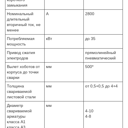
замыкания
Номинальный
А
2800
длительный
вторичный ток, не
менее
Потребляемая
кВт
до 35
мощность
Привод сжатия
прямолинейный
электродов
пневматический
Вылет хоботов от
мм
500*
корпуса до точки
сварки
Толщина
мм
от 0,5+0,5 до 4+4
свариваемой
листовой стали
Диаметр
мм
свариваемой
4-10
арматуры
4-8
класса А1
класса А3