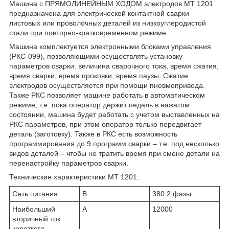
Машина с ПРЯМОЛИНЕЙНЫМ ХОДОМ электродов МТ 1201
предназначена для электрической контактной сварки
листовых или проволочных деталей из низкоуглеродистой
стали при повторно-кратковременном режиме.
Машина комплектуется электронными блоками управления
(РКС-099), позволяющими осуществлять установку
параметров сварки: величина сварочного тока, время сжатия,
время сварки, время проковки, время паузы. Сжатие
электродов осуществляется при помощи пневмопривода.
Также РКС позволяет машине работать в автоматическом
режиме, т.е. пока оператор держит педаль в нажатом
состоянии, машина будет работать с учетом выставленных на
РКС параметров, при этом оператор только передвигает
деталь (заготовку). Также в РКС есть возможность
программирования до 9 программ сварки – т.е. под несколько
видов деталей – чтобы не тратить время при смене детали на
перенастройку параметров сварки.
Технические характеристики МТ 1201:
Сеть питания
В
380 2 фазы
Наибольший
А
12000
вторичный ток
короткого