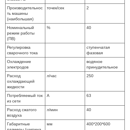
Производительнос
точек/сек
2
ть машины
(наибольшая)
Номинальный
%
40
режим работы
(ПВ)
Регулировка
ступенчатая
сварочного тока
фазовая
Охлаждение
водяное
электродов
принудительное
Расход
л/час
250
охлаждающей
жидкости
Потребляемый ток
А
63
из сети
Расход сжатого
л/мин
40
воздуха
Габаритные
мм
400*200*600
размеры (ширина