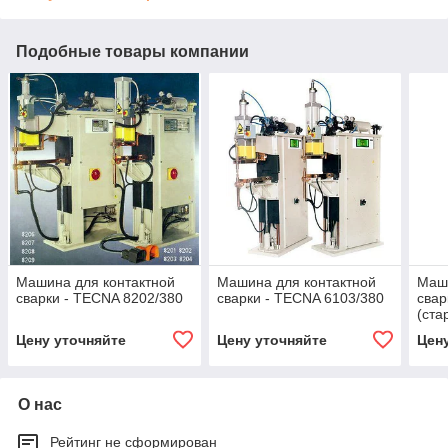
Подобные товары компании
Машина для контактной
Машина для контактной
Маши
сварки - TECNA 8202/380
сварки - TECNA 6103/380
свар
(ста
4648
Цену уточняйте
Цену уточняйте
Цен
О нас
Рейтинг не сформирован