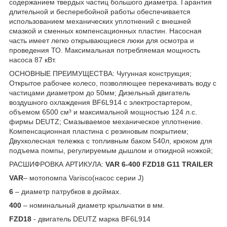
содержанием твердых частиц большого диаметра. Гарантия
длительной и бесперебойной работы обеспечивается
использованием механических уплотнений с внешней
смазкой и сменных компенсационных пластин. Насосная
часть имеет легко открывающиеся люки для осмотра и
проведения ТО. Максимальная потребляемая мощность
насоса 87 кВт.
ОСНОВНЫЕ ПРЕИМУЩЕСТВА: Чугунная конструкция;
Открытое рабочее колесо, позволяющее перекачивать воду с
частицами диаметром до 50мм; Дизельный двигатель
воздушного охлаждения BF6L914 с электростартером,
объемом 6500 см³ и максимальной мощностью 124 л.с.
фирмы DEUTZ; Смазываемое механическое уплотнение.
Компенсационная пластина с резиновым покрытием;
Двухколесная тележка с топливным баком 540л, крюком для
подъема помпы, регулируемым дышлом и откидной ножкой;
РАСШИФРОВКА АРТИКУЛА:
VAR 6-400 FZD18 G11 TRAILER
VAR
– мотопомпа Varisco(насос серии J)
6
– диаметр патрубков в дюймах.
400
– номинальный диаметр крыльчатки в мм.
FZD18
- двигатель DEUTZ марка BF6L914