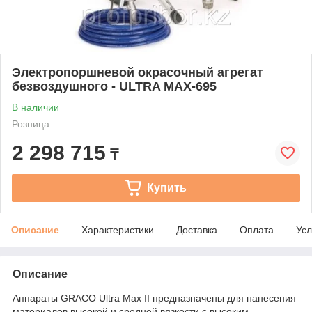
Электропоршневой окрасочный агрегат
безвоздушного - ULTRA MAX-695
В наличии
Розница
2 298 715
₸
Купить
Описание
Характеристики
Доставка
Оплата
Усл
Описание
Аппараты GRACO Ultra Max II предназначены для нанесения
материалов высокой и средней вязкости с высоким