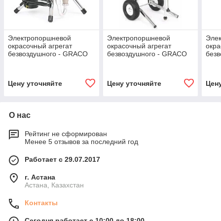
Электропоршневой
Электропоршневой
Эле
окрасочный агрегат
окрасочный агрегат
окра
безвоздушного - GRACO
безвоздушного - GRACO
без
ST MAX-395
ST MAX-495
ST 
Цену уточняйте
Цену уточняйте
Цен
О нас
Рейтинг не сформирован
Менее 5 отзывов за последний год
Работает с 29.07.2017
г. Астана
Астана, Казахстан
Контакты
Сегодня работает с 10:00 до 18:00