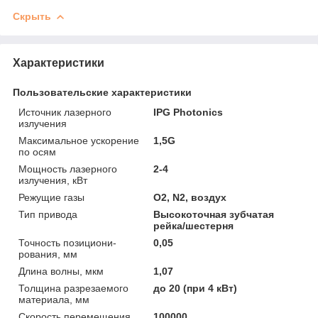
Скрыть
Характеристики
Пользовательские характеристики
Источник лазерного
IPG Photonics
излучения
Максимальное ускорение
1,5G
по осям
Мощность лазерного
2-4
излучения, кВт
Режущие газы
O2, N2, воздух
Тип привода
Высокоточная зубчатая
рейка/шестерня
Точность позициони-
0,05
рования, мм
Длина волны, мкм
1,07
Толщина разрезаемого
до 20 (при 4 кВт)
материала, мм
Скорость перемещения,
100000