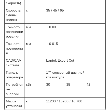
скорость)
Скорость
с
35 / 45 / 65
смены
паллет
Точность
мм
± 0.03
позициони
рования
Точность
мм
± 0.015
повторени
я
CAD/CAM
Lantek Expert Cut
система
Панель
17” сенсорный дисплей,
оператора
клавиатура
Потреблен
кВт
30
35
42
ие
энергии
Масса
кг
11200 / 13700 / 16 700
установки