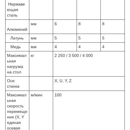
Нержаве
ющая
сталь
мм
6
8
8
Алюминий
Латунь
мм
5
5
5
Медь
мм
4
4
4
Максимал
кг
2 250 / 3 500 / 4 000
ьная
нагрузка
на стол
Оси
X, U, Y, Z
станка
Максимал
м/мин
100
ьная
скорость
перемеще
ния (X, Y
единая
осевая