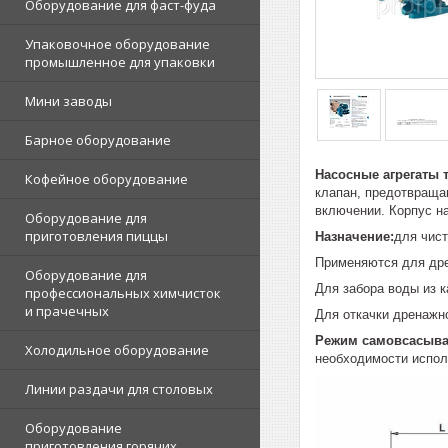
Оборудование для фаст-фуда
Упаковочное оборудование
промышленное для упаковки
Мини заводы
Барное оборудование
Насосные агрегаты 
Кофейное оборудование
клапан, предотвраща
включении. Корпус н
Оборудование для
приготовления пиццы
Назначение:
для чист
Применяются для дре
Оборудование для
Для забора воды из к
профессиональных химчисток
и прачечных
Для откачки дренажн
Режим самовсасыв
Холодильное оборудование
необходимости испол
Линии раздачи для столовых
Оборудование
приготовления горячих