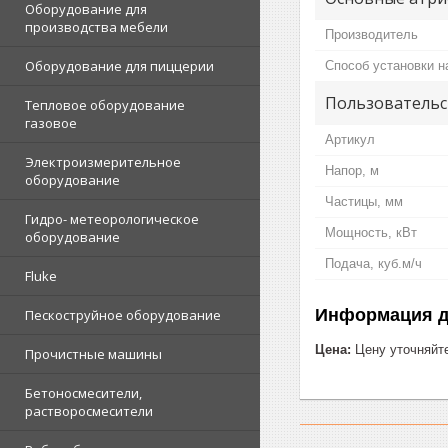
Оборудование для
производства мебели
Производитель
Оборудование для пиццерии
Способ установки н
Пользовательс
Тепловое оборудование
газовое
Артикул
Электроизмерительное
Напор, м
оборудование
Частицы, мм
Гидро- метеорологическое
Мощность, кВт
оборудование
Подача, куб.м/ч
Fluke
Информация д
Пескоструйное оборудование
Цена:
Цену уточняйт
Прочистные машины
Бетоносмесители,
растворосмесители