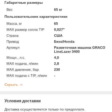
Габаритные размеры
Вес
65 кг
Пользовательские характеристики
Масса, кг
65
MAX размер сопла TIP
0,027"
Страна
США
Привод
Бенз/Honda
Артикул
Разметочная машина GRACO
LineLazer 3400
Мощн., л.с.
4,0
MAX подача, л/мин
2,8
MAX давление, бар
230
MAX подача с TIP, л/мин
-
Скрыть
Условия доставки
Доставка осуществляется только по предоплате.