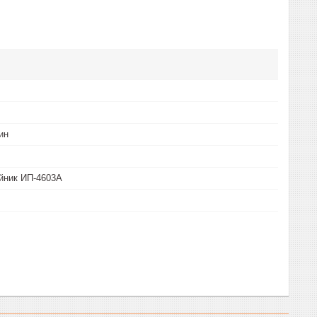
ин
йник ИП-4603А