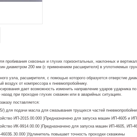
ля пробивания сквозных и глухих горизонтальных, наклонных и вертика
жин диаметром 200 мм (с применением расширителя) в уплотняемых гру
рного узла, расширителя, с помощью которого образуется отверстие диа
й воздух от компрессора к пневмопробойнику.
сирования дает возможность изменить направление ударов ударника по
е назад при проходке глухих скважин или в аварийных ситуациях.
заказу поставляется:
25/) для подачи масла для смазывания трущихся частей пневмопробойни
ойство ИП-2015.00.000 )Предназначено для запуска машин ИП-4605 и ИП-
ройство ИК-9914.00.00 )Предназначено для запуска машин ИП-4605, ИП-4
-4603Б.30.000 )Удлинитель повышает точность проходки скважины