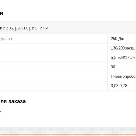
и
кие характеристики
 удара
250 Дж
130/200расш.
5,3 м&#179/м
90
Пневмопробо
0,03-0,78
ля заказа
е