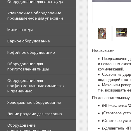
Оборудование для фаст-фуда
Упаковочное оборудование
промышленное для упаковки
Мини заводы
Барное оборудование
Назначение:
Кофейное оборудование
Предназначен д
Оборудование для
и наклонных сква
приготовления пиццы
коммуникаций.
Состоит из уда
подводящий сжаты
Оборудование для
Механизм ревер
профессиональных химчисток
т.е. возвращать е
и прачечных
По дополнительному 
Холодильное оборудование
(ИП-масленка /
(Cтартовое устр
Линии раздачи для столовых
(Cтартовое уст
Оборудование
(Удлинитель ИП
приготовления горячих