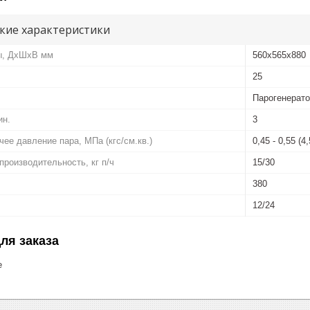
кие характеристики
ы, ДхШхВ мм
560х565х880
25
Парогенерато
ин.
3
ее давление пара, МПа (кгс/см.кв.)
0,45 - 0,55 (4,
роизводительность, кг п/ч
15/30
380
12/24
ля заказа
е