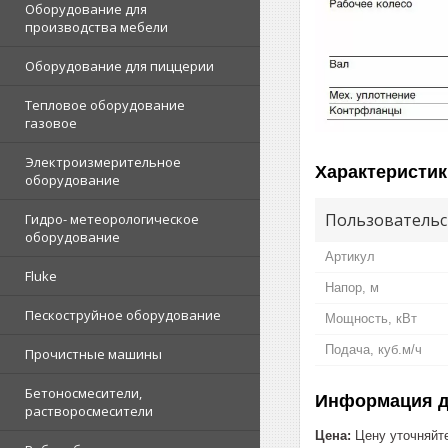
Оборудование для
производства мебели
Оборудование для пиццерии
Тепловое оборудование
газовое
Электроизмерительное
Характеристик
оборудование
Пользовательс
Гидро- метеорологическое
оборудование
Артикул
Fluke
Напор, м
Пескоструйное оборудование
Мощность, кВт
Подача, куб.м/ч
Прочистные машины
Бетоносмесители,
Информация д
растворосмесители
Цена:
Цену уточняйт