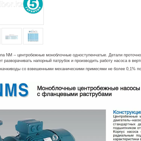
па NM -- центробежные моноблочные одноступенчатые. Детали проточной
т разворачивать напорный патрубок и производить работу насоса в вер
екачкиводы со взвешенными механическими примесями не более 0,1% по 