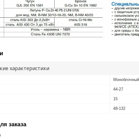
и
кие характеристики
Моноблочный
44-27
15
48-132
ля заказа
е