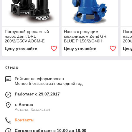
Погружной дренажный
Насос с режущим
Пог
насос Zenit DRE
механизмом Zenit GR
насо
200/2/G50V AOCM-E
BLUE P 150/2/G40H
200
A1CM/50
Цену уточняйте
Цену уточняйте
Цен
О нас
Рейтинг не сформирован
Менее 5 отзывов за последний год
Работает с 29.07.2017
г. Астана
Астана, Казахстан
Контакты
Сегодня работает с 10:00 до 18:00