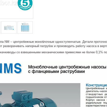
па NM -- центробежные моноблочные одноступенчатые. Детали проточной
т разворачивать напорный патрубок и производить работу насоса в вер
екачкиводы со взвешенными механическими примесями не более 0,1% по 