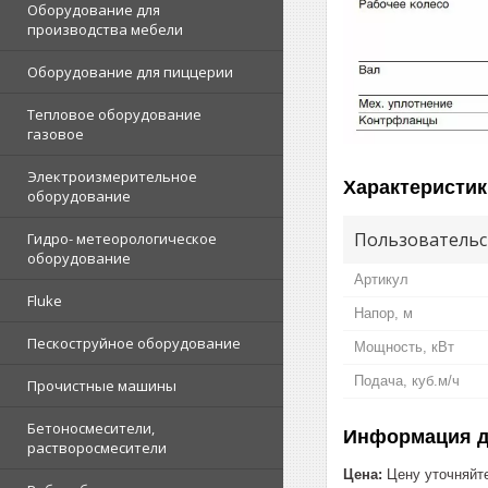
Оборудование для
производства мебели
Оборудование для пиццерии
Тепловое оборудование
газовое
Электроизмерительное
Характеристик
оборудование
Пользовательс
Гидро- метеорологическое
оборудование
Артикул
Fluke
Напор, м
Пескоструйное оборудование
Мощность, кВт
Подача, куб.м/ч
Прочистные машины
Бетоносмесители,
Информация д
растворосмесители
Цена:
Цену уточняйт