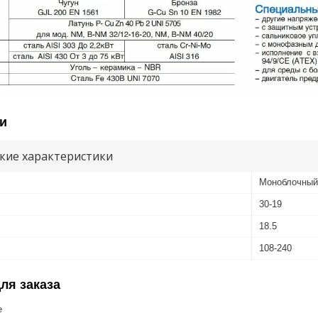
и
кие характеристики
Моноблочный
30-19
18.5
108-240
ля заказа
е