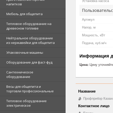
Установка насоса
напитков
Пользовательс
Мебель для общепита
Артикул
Тепловое оборудование на
Напор, м
древесном топливе
Мощность, кВт
Нейтральное оборудование
из нержавейки для общепита
Подача, куб.м/ч
Упаковочные машины
Информация д
Оборудование для фаст-фуд
Цена:
Цену уточняйт
Сантехническое
оборудование
Весы для общепита и
торговли профессиональные
Профприбор Казах
Тепловое оборудование
электрическое