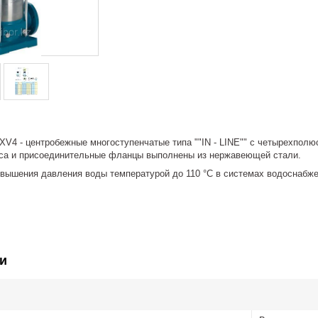
V4 - центробежные многоступенчатые типа ""IN - LINE"" с четырехполюс
еса и присоединительные фланцы выполнены из нержавеющей стали.
овышения давления воды температурой до 110 °С в системах водоснабж
и