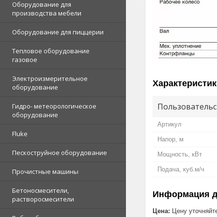
Оборудование для
производства мебели
Оборудование для пиццерии
Тепловое оборудование
газовое
Электроизмерительное
Характеристик
оборудование
Пользовательс
Гидро- метеорологическое
оборудование
Артикул
Fluke
Напор, м
Пескоструйное оборудование
Мощность, кВт
Подача, куб.м/ч
Прочистные машины
Бетоносмесители,
Информация д
растворосмесители
Цена:
Цену уточняйт