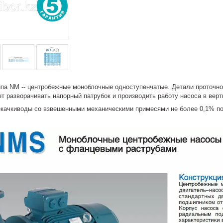
па NM -- центробежные моноблочные одноступенчатые. Детали проточной
т разворачивать напорный патрубок и производить работу насоса в вер
екачкиводы со взвешенными механическими примесями не более 0,1% по 