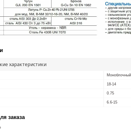
и
кие характеристики
Моноблочный
18-14
0.75
6.6-15
ля заказа
е