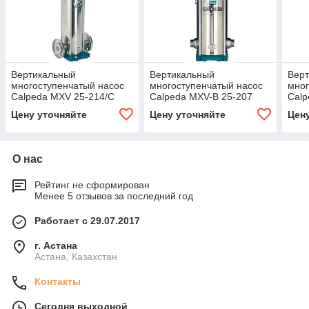
Вертикальный
Вертикальный
Вер
многоступенчатый насос
многоступенчатый насос
мног
Calpeda MXV 25-214/C
Calpeda MXV-B 25-207
Calp
Цену уточняйте
Цену уточняйте
Цен
О нас
Рейтинг не сформирован
Менее 5 отзывов за последний год
Работает с 29.07.2017
г. Астана
Астана, Казахстан
Контакты
Сегодня выходной