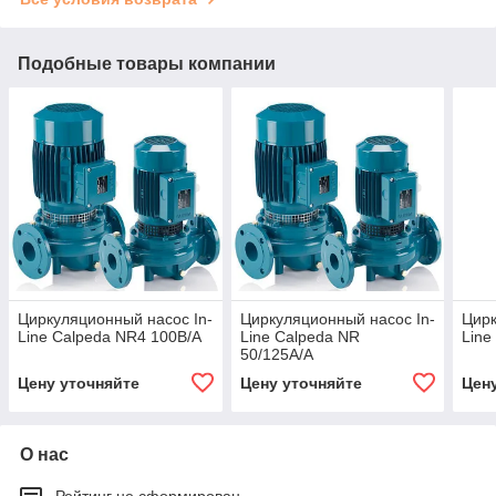
Подобные товары компании
Циркуляционный насос In-
Циркуляционный насос In-
Цирк
Line Calpeda NR4 100B/A
Line Calpeda NR
Line
50/125A/A
Цену уточняйте
Цену уточняйте
Цен
О нас