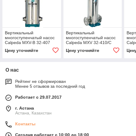
Вертикальный
Вертикальный
Вер
многоступенчатый насос
многоступенчатый насос
мног
Calpeda MXV-B 32-407
Calpeda MXV 32-410/C
Calp
220
Цену уточняйте
Цену уточняйте
Цен
О нас
Рейтинг не сформирован
Менее 5 отзывов за последний год
Работает с 29.07.2017
г. Астана
Астана, Казахстан
Контакты
Сегодня работает с 10:00 до 18:00