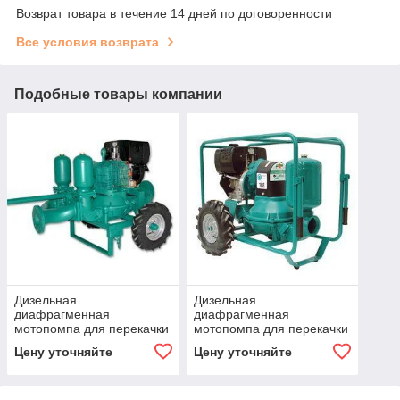
Возврат товара в течение 14 дней по договоренности
Все условия возврата
Подобные товары компании
Дизельная
Дизельная
диафрагменная
диафрагменная
мотопомпа для перекачки
мотопомпа для перекачки
нефтепродуктов Caffini -
нефтепродуктов Caffini -
Цену уточняйте
Цену уточняйте
Libellula LIB/2-6 P58.5/AL-
Libellula LIB/1-4 P55/AL-
NBR/Hatz1D50+T
NBR/Hatz1B30+T