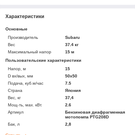
Характеристики
Основные
Производитель
Subaru
Вес
37.4 кг
Максимальный напор
15 м
Пользовательские характеристики
Напор, м
15
D вх/вых, мм
50х50
Подача, куб.м/час
7.5
Страна
Япония
Вес, кг
37,4
Мощ-ть, мax. кВт.
2.6
Артикул
Бензиновая диафрагменная
мотопомпа PTG208D
Бак, л
2,8
Скрыть