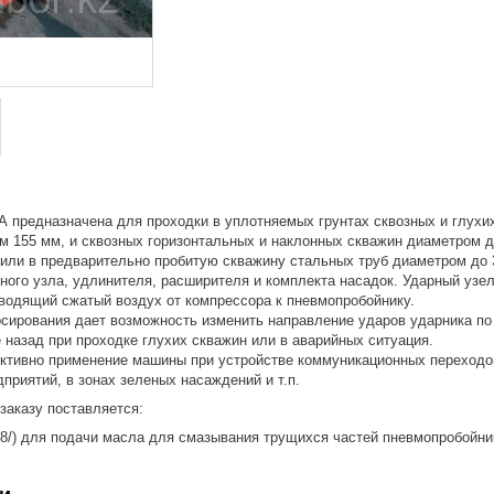
 предназначена для проходки в уплотняемых грунтах сквозных и глухих
м 155 мм, и сквозных горизонтальных и наклонных скважин диаметром д
т или в предварительно пробитую скважину стальных труб диаметром до 
ного узла, удлинителя, расширителя и комплекта насадок. Ударный узел 
дводящий сжатый воздух от компрессора к пневмопробойнику.
сирования дает возможность изменить направление ударов ударника по
е назад при проходке глухих скважин или в аварийных ситуация.
тивно применение машины при устройстве коммуникационных переходов 
риятий, в зонах зеленых насаждений и т.п.
заказу поставляется:
38/) для подачи масла для смазывания трущихся частей пневмопробойни