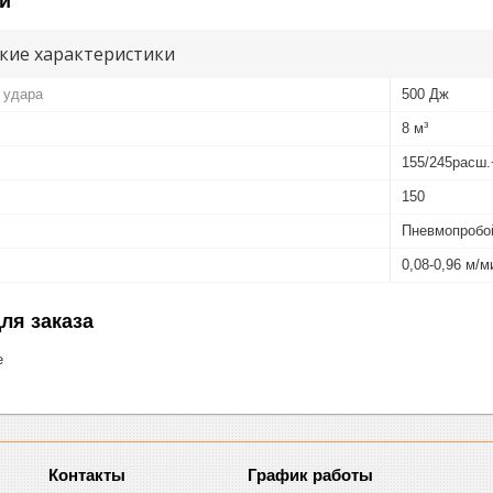
и
кие характеристики
 удара
500 Дж
8 м³
155/245расш.
150
Пневмопробо
0,08-0,96 м/м
ля заказа
е
График работы