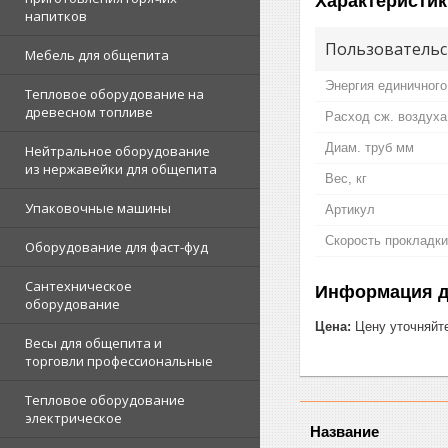
Характеристик
напитков
Пользовательс
Мебель для общепита
Энергия единичного
Тепловое оборудование на
древесном топливе
Расход сж. воздуха
Диам. труб мм
Нейтральное оборудование
из нержавейки для общепита
Вес, кг
Упаковочные машины
Артикул
Скорость прокладки
Оборудование для фаст-фуд
Сантехническое
Информация д
оборудование
Цена:
Цену уточняйт
Весы для общепита и
торговли профессиональные
Тепловое оборудование
электрическое