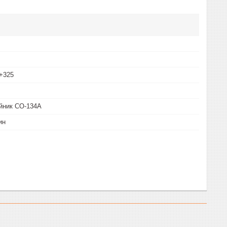
+325
йник СО-134А
ин