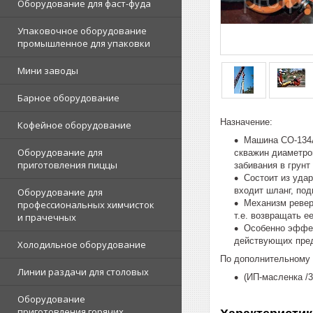
Оборудование для фаст-фуда
Упаковочное оборудование
промышленное для упаковки
Мини заводы
Барное оборудование
Назначение:
Кофейное оборудование
Машина СО-134А
Оборудование для
скважин диаметро
приготовления пиццы
забивания в грун
Состоит из удар
входит шланг, по
Оборудование для
Механизм ревер
профессиональных химчисток
т.е. возвращать е
и прачечных
Особенно эффек
действующих предп
Холодильное оборудование
По дополнительному 
Линии раздачи для столовых
(ИП-масленка /
Оборудование
приготовления горячих