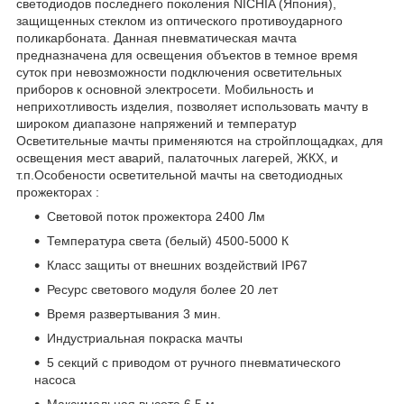
светодиодов последнего поколения NICHIA (Япония),
защищенных стеклом из оптического противоударного
поликарбоната. Данная пневматическая мачта
предназначена для освещения объектов в темное время
суток при невозможности подключения осветительных
приборов к основной электросети. Мобильность и
неприхотливость изделия, позволяет использовать мачту в
широком диапазоне напряжений и температур
Осветительные мачты применяются на стройплощадках, для
освещения мест аварий, палаточных лагерей, ЖКХ, и
т.п.Особености осветительной мачты на светодиодных
прожекторах :
Световой поток прожектора 2400 Лм
Температура света (белый) 4500-5000 К
Класс защиты от внешних воздействий IP67
Ресурс светового модуля более 20 лет
Время развертывания 3 мин.
Индустриальная покраска мачты
5 секций с приводом от ручного пневматического
насоса
Максимальная высота 6.5 м