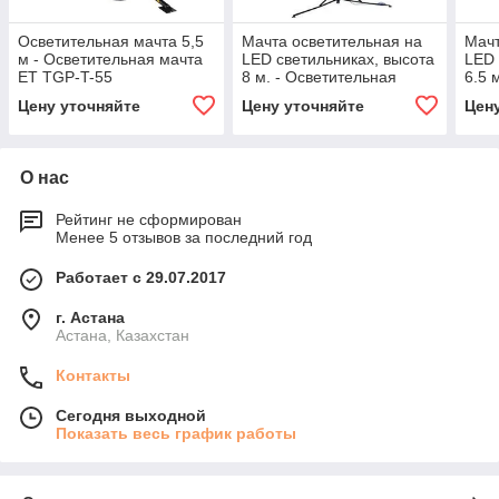
Осветительная мачта 5,5
Мачта осветительная на
Мачт
м - Осветительная мачта
LED светильниках, высота
LED 
ET TGP-T-55
8 м. - Осветительная
6.5 
мачта LED 8.0
Осве
Цену уточняйте
Цену уточняйте
Цен
6.5 
О нас
Рейтинг не сформирован
Менее 5 отзывов за последний год
Работает с 29.07.2017
г. Астана
Астана, Казахстан
Контакты
Сегодня выходной
Показать весь график работы