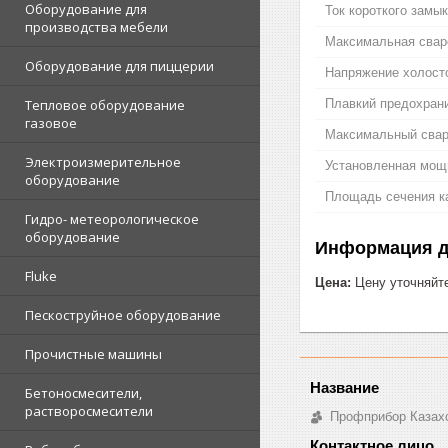
Оборудование для
Ток короткого замык
производства мебели
Максимальная свар
Оборудование для пиццерии
Напряжение холосто
Плавкий предохрани
Тепловое оборудование
газовое
Максимальный свар
Электроизмерительное
Установленная мощ
оборудование
Площадь сечения к
Гидро- метеорологическое
оборудование
Информация д
Fluke
Цена:
Цену уточняйт
Пескоструйное оборудование
Прочистные машины
Бетоносмесители,
растворосмесители
Профприбор Казах