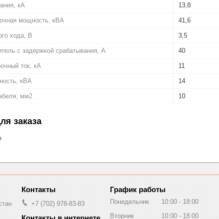
ания, кА
13,8
очная мощность, кВА
41,6
го хода, В
3,5
тель с задержкой срабатывания, А
40
очный ток, кА
11
ность, кВА
14
абеля, мм2
10
ля заказа
е
График работы
Понедельник
10:00
18:00
стан
+7 (702) 978-83-83
Вторник
10:00
18:00