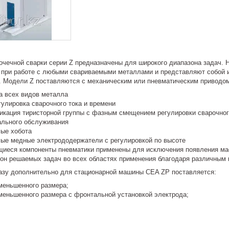
очечной сварки серии Z предназначены для широкого диапазона задач. 
 при работе с любыми свариваемыми металлами и представляют собой 
. Модели Z поставляются с механическим или пневматическим приводо
а всех видов металла
гулировка сварочного тока и времени
икация тиристорной группы с фазным смещением регулировки сварочног
льного обслуживания
ые хобота
е медные электрододержатели с регулировкой по высоте
еся компоненты пневматики применены для исключения появления мас
он решаемых задач во всех областях применения благодаря различным
азу дополнительно для стационарной машины CEA ZP поставляется:
меньшенного размера;
меньшенного размера с фронтальной установкой электрода;