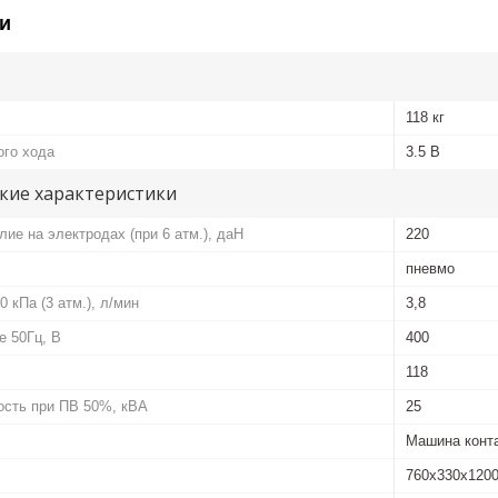
и
118 кг
ого хода
3.5 В
кие характеристики
ие на электродах (при 6 атм.), даН
220
пневмо
 кПа (3 атм.), л/мин
3,8
е 50Гц, В
400
118
сть при ПВ 50%, кВА
25
Машина конта
760x330x120