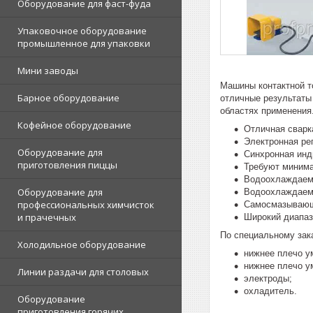
Оборудование для фаст-фуда
Упаковочное оборудование
промышленное для упаковки
Мини заводы
Машины контактной т
Барное оборудование
отличные результаты
областях применения
Кофейное оборудование
Отличная сварк
Электронная ре
Оборудование для
Синхронная инд
приготовления пиццы
Требуют минима
Водоохлаждаем
Оборудование для
Водоохлаждаемы
профессиональных химчисток
Самосмазывающи
и прачечных
Широкий диапаз
По специальному зак
Холодильное оборудование
нижнее плечо у
нижнее плечо у
Линии раздачи для столовых
электроды;
охладитель.
Оборудование
приготовления горячих