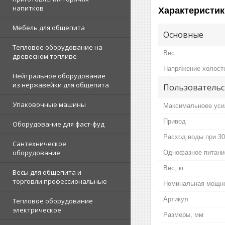
напитков
Характеристик
Мебель для общепита
Основные
Тепловое оборудование на
Вес
древесном топливе
Напряжение холост
Нейтральное оборудование
из нержавейки для общепита
Пользовательс
Упаковочные машины
Максимальноее усил
Привод
Оборудование для фаст-фуд
Расход воды при 300
Сантехническое
оборудование
Однофазное питани
Вес, кг
Весы для общепита и
торговли профессиональные
Номинальная мощно
Артикул
Тепловое оборудование
электрическое
Размеры, мм