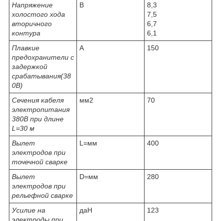
Напряжение
В
8,3
холостого хода
7,5
вторичного
6,7
контура
6,1
Плавкие
А
150
предохранители с
задержкой
срабатывания(38
0В)
Сечения кабеля
мм2
70
электропитания
380В при длине
L=30 м
Вылет
L=мм
400
электродов при
точечной сварке
Вылет
D=мм
280
электродов при
рельефной сварке
Усилие на
даН
123
электроды при