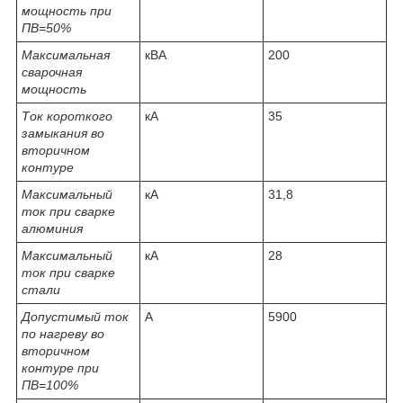
мощность при
ПВ=50%
Максимальная
кВА
200
сварочная
мощность
Ток короткого
кА
35
замыкания во
вторичном
контуре
Максимальный
кА
31,8
ток при сварке
алюминия
Максимальный
кА
28
ток при сварке
стали
Допустимый ток
А
5900
по нагреву во
вторичном
контуре при
ПВ=100%