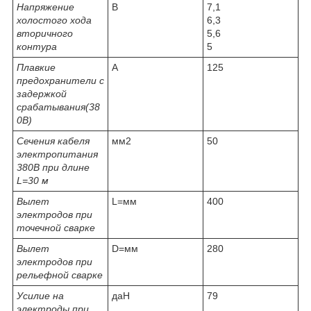
Напряжение
В
7,1
холостого хода
6,3
вторичного
5,6
контура
5
Плавкие
А
125
предохранители с
задержкой
срабатывания(38
0В)
Сечения кабеля
мм2
50
электропитания
380В при длине
L=30 м
Вылет
L=мм
400
электродов при
точечной сварке
Вылет
D=мм
280
электродов при
рельефной сварке
Усилие на
даН
79
электроды при