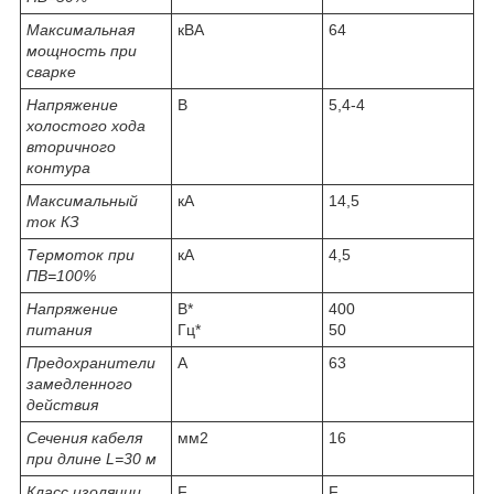
Максимальная
кВА
64
мощность при
сварке
Напряжение
В
5,4-4
холостого хода
вторичного
контура
Максимальный
кА
14,5
ток КЗ
Термоток при
кА
4,5
ПВ=100%
Напряжение
В*
400
питания
Гц*
50
Предохранители
А
63
замедленного
действия
Сечения кабеля
мм2
16
при длине L=30 м
Класс изоляции
F
F