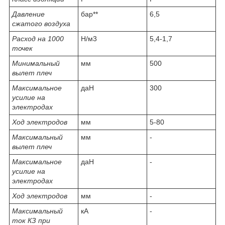
Давление
бар**
6,5
сжатого воздуха
Расход на 1000
Н/м3
5,4-1,7
точек
Минимальный
мм
500
вылет плеч
Максимальное
даН
300
усилие на
электродах
Ход электродов
мм
5-80
Максимальный
мм
-
вылет плеч
Максимальное
даН
-
усилие на
электродах
Ход электродов
мм
-
Максимальный
кА
-
ток КЗ при