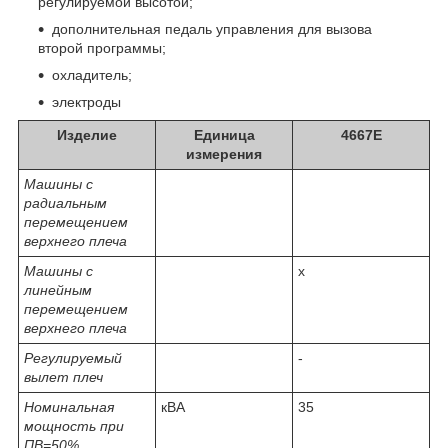
регулируемой высотой;
дополнительная педаль управления для вызова
второй программы;
охладитель;
электроды
Изделие
Единица
4667E
измерения
Машины с
радиальным
перемещением
верхнего плеча
Машины с
x
линейным
перемещением
верхнего плеча
Регулируемый
-
вылет плеч
Номинальная
кВА
35
мощность при
ПВ=50%