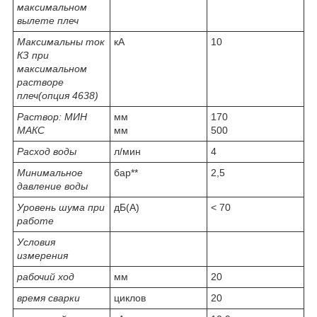
максимальном
вылете плеч
Максимальны ток
кА
10
КЗ при
максимальном
растворе
плеч(опция 4638)
Раствор: МИН
мм
170
МАКС
мм
500
Расход воды
л/мин
4
Минимальное
бар**
2,5
давление воды
Уровень шума при
дБ(А)
< 70
работе
Условия
измерения
рабочий ход
мм
20
время сварки
циклов
20