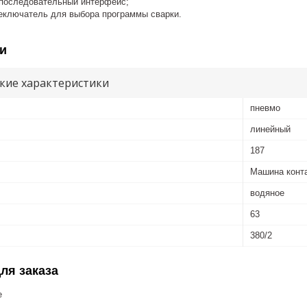
последовательный интерфейс;
еключатель для выбора программы сварки.
и
кие характеристики
пневмо
линейный
187
Машина конт
водяное
63
380/2
ля заказа
е