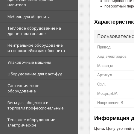
изолированный 
напитков
поворотный пер
Мебель для общепита
Характеристик
Тепловое оборудование на
древесном топливе
Пользовательс
Нейтральное оборудование
Привод
из нержавейки для общепита
Ход электродов
Упаковочные машины
Масса,кг
Оборудование для фаст-фуд
Артикул
Охл.
Сантехническое
оборудование
Мощн.,кВА
Весы для общепита и
Напряжение,В
торговли профессиональные
Информация д
Тепловое оборудование
электрическое
Цена:
Цену уточняйт