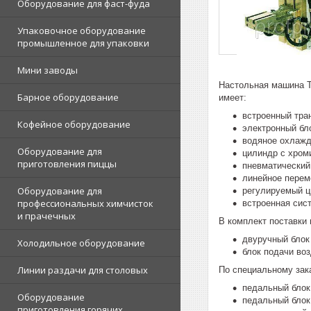
Оборудование для фаст-фуда
Упаковочное оборудование
промышленное для упаковки
Мини заводы
Настольная машина T
Барное оборудование
имеет:
встроенный тра
Кофейное оборудование
электронный бл
водяное охлажд
Оборудование для
цилиндр с хром
приготовления пиццы
пневматический
линейное перем
Оборудование для
регулируемый ц
профессиональных химчисток
встроенная сис
и прачечных
В комплект поставки
двуручный блок
Холодильное оборудование
блок подачи воз
Линии раздачи для столовых
По специальному зак
педальный блок
Оборудование
педальный блок
приготовления горячих