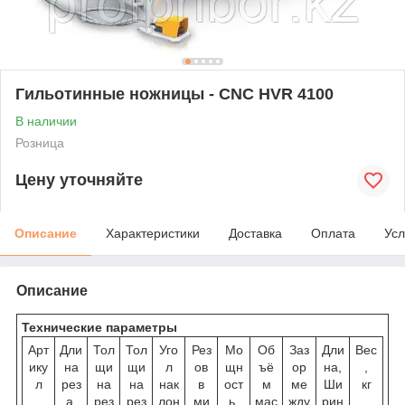
Гильотинные ножницы - CNC HVR 4100
В наличии
Розница
Цену уточняйте
Описание
Характеристики
Доставка
Оплата
Усл
Описание
Технические параметры
Арт
Дли
Тол
Тол
Уго
Рез
Мо
Об
Заз
Дли
Вес
ику
на
щи
щи
л
ов
щн
ъё
ор
на,
,
л
рез
на
на
нак
в
ост
м
ме
Ши
кг
а,
рез
рез
лон
ми
ь,
мас
жду
рин