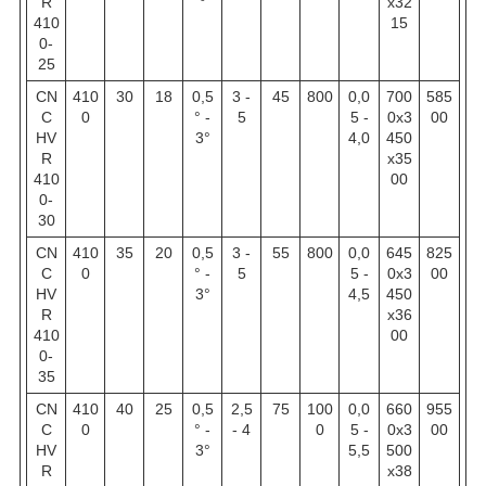
R
°
х32
410
15
0-
25
CN
410
30
18
0,5
3 -
45
800
0,0
700
585
C
0
° -
5
5 -
0х3
00
HV
3°
4,0
450
R
х35
410
00
0-
30
CN
410
35
20
0,5
3 -
55
800
0,0
645
825
C
0
° -
5
5 -
0х3
00
HV
3°
4,5
450
R
х36
410
00
0-
35
CN
410
40
25
0,5
2,5
75
100
0,0
660
955
C
0
° -
- 4
0
5 -
0х3
00
HV
3°
5,5
500
R
х38