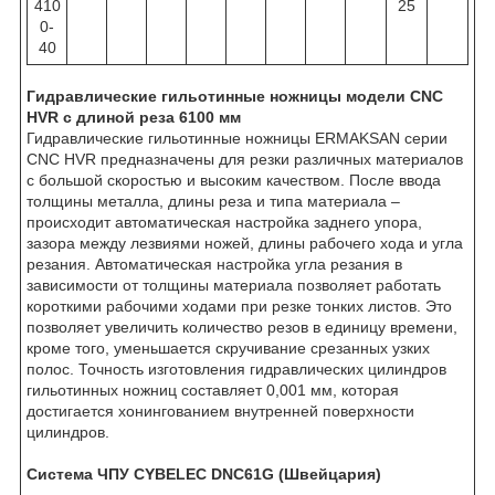
410
25
0-
40
Гидравлические гильотинные ножницы модели CNC
HVR с длиной реза 6100 мм
Гидравлические гильотинные ножницы ERMAKSAN серии
CNC HVR предназначены для резки различных материалов
с большой скоростью и высоким качеством. После ввода
толщины металла, длины реза и типа материала –
происходит автоматическая настройка заднего упора,
зазора между лезвиями ножей, длины рабочего хода и угла
резания. Автоматическая настройка угла резания в
зависимости от толщины материала позволяет работать
короткими рабочими ходами при резке тонких листов. Это
позволяет увеличить количество резов в единицу времени,
кроме того, уменьшается скручивание срезанных узких
полос. Точность изготовления гидравлических цилиндров
гильотинных ножниц составляет 0,001 мм, которая
достигается хонингованием внутренней поверхности
цилиндров.
Система ЧПУ CYBELEC DNC61G (Швейцария)