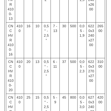
R
х26
410
00
0-
13
CN
410
16
10
0,5
7 -
30
500
0,0
622
265
C
0
° -
13
5 -
0х3
00
HV
2,5
1,9
240
R
°
х27
410
00
0-
16
CN
410
20
13
0,5
6 -
37
500
0,0
622
310
C
0
° -
11
5 -
0х3
00
HV
2,5
2,3
270
R
°
х27
410
00
0-
20
CN
410
25
15
0,5
5 -
45
800
0,0
627
420
C
0
° -
9
5 -
0х3
00
HV
2,5
3,0
240