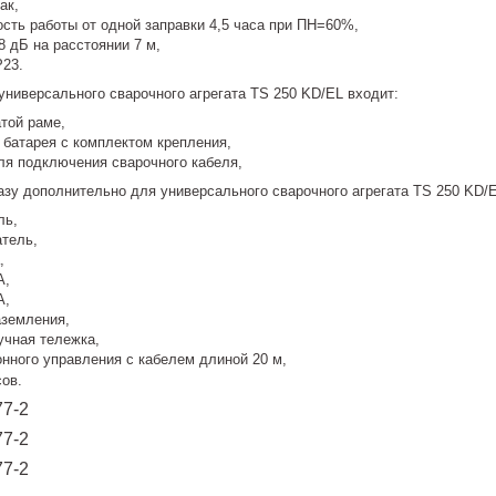
ак,
сть работы от одной заправки 4,5 часа при ПН=60%,
 дБ на расстоянии 7 м,
P23.
универсального сварочного агрегата TS 250 KD/EL входит:
атой раме,
 батарея с комплектом крепления,
ля подключения сварочного кабеля,
азу дополнительно для универсального сварочного агрегата TS 250 KD/E
ль,
тель,
,
А,
А,
аземления,
учная тележка,
онного управления с кабелем длиной 20 м,
сов.
7-2
7-2
7-2