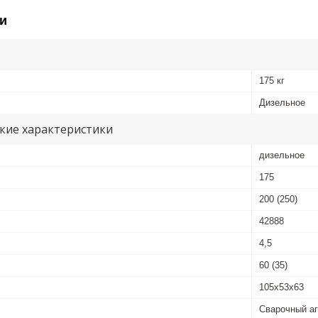
и
175 кг
Дизельное
кие характеристики
дизельное
175
200 (250)
42888
4,5
60 (35)
105х53х63
Сварочный а