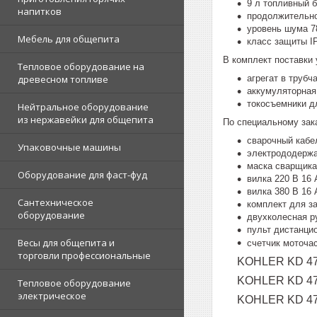
9 л топливный б
напитков
продолжительно
уровень шума 78
Мебель для общепита
класс защиты I
В комплект поставки 
Тепловое оборудование на
агрегат в трубч
древесном топливе
аккумуляторная
токосъемники д
Нейтральное оборудование
из нержавейки для общепита
По специальному зак
сварочный кабе
Упаковочные машины
электрододержа
маска сварщика
Оборудование для фаст-фуд
вилка 220 В 16 
вилка 380 В 16 
Сантехническое
комплект для з
оборудование
двухколесная р
пульт дистанци
Весы для общепита и
счетчик моточа
торговли профессиональные
KOHLER KD 47
KOHLER KD 47
Тепловое оборудование
электрическое
KOHLER KD 47