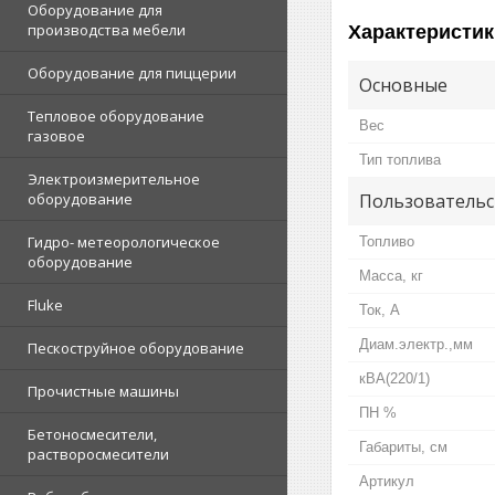
Оборудование для
производства мебели
Характеристик
Оборудование для пиццерии
Основные
Тепловое оборудование
Вес
газовое
Тип топлива
Электроизмерительное
Пользовательс
оборудование
Гидро- метеорологическое
Топливо
оборудование
Масса, кг
Fluke
Ток, А
Диам.электр.,мм
Пескоструйное оборудование
кВА(220/1)
Прочистные машины
ПН %
Бетоносмесители,
Габариты, см
растворосмесители
Артикул